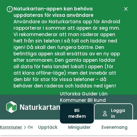
Naturkartan-appen kan behöva
Stän
uppdateras för vissa användare
Användare av Naturkartans app för Android
rapporterar i sommar att appen är seg mm.
Vi rekommenderar att man raderar appen
helt från sin telefon i så fall och laddar ned
igen! Då skall den fungera bättre. Den
befintliga appen skall ersättas av en ny app
efter sommaren. Den gamla appen laddar
all data för hela landet lokalt i appen (för
att klara offline-läge) men det innebär att
den blir för stor för vissa telefoner - då
behöver den raderas och laddas ned igen!
Utforska
Guider
Län
Kommuner
Bli kund
Bli
Logga
medlem
in
Upptäck
Miniguider
Evenemang
Kommuner
Oxelösund