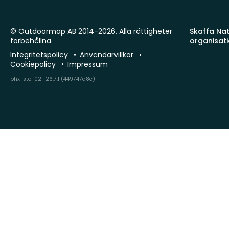
© Outdoormap AB 2014-2026. Alla rättigheter
Skaffa Natu
förbehållna.
organisat
Integritetspolicy
Användarvillkor
Cookiepolicy
Impressum
phx-sto-02 · 26.7.1 (449747a8c)