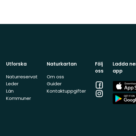
Utforska
Naturkartan
Följ
Ladda ner
oss
app
Naturreservat
Om oss
Facebook
App
Leder
Guider
Store
Län
Kontaktuppgifter
Instagram
App
Kommuner
Store