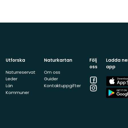
Utforska
Naturkartan
Följ
Ladda ner
oss
app
Naturreservat
Om oss
Facebook
App
Leder
Guider
Store
Län
Kontaktuppgifter
Instagram
App
Kommuner
Store