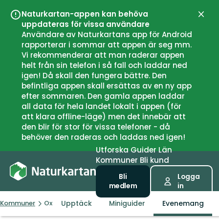
Naturkartan-appen kan behöva
Stän
uppdateras för vissa användare
Användare av Naturkartans app för Android
rapporterar i sommar att appen är seg mm.
Vi rekommenderar att man raderar appen
helt från sin telefon i så fall och laddar ned
igen! Då skall den fungera bättre. Den
befintliga appen skall ersättas av en ny app
efter sommaren. Den gamla appen laddar
all data för hela landet lokalt i appen (för
att klara offline-läge) men det innebär att
den blir för stor för vissa telefoner - då
behöver den raderas och laddas ned igen!
Utforska
Guider
Län
Kommuner
Bli kund
Bli
Logga
medlem
in
Upptäck
Miniguider
Evenemang
Kommuner
Oxelösund