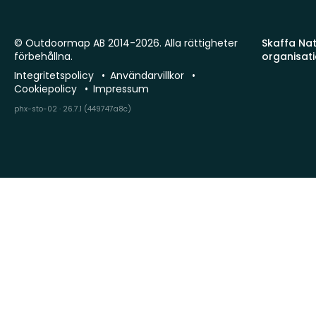
© Outdoormap AB 2014-2026. Alla rättigheter
Skaffa Natu
förbehållna.
organisat
Integritetspolicy
Användarvillkor
Cookiepolicy
Impressum
phx-sto-02 · 26.7.1 (449747a8c)