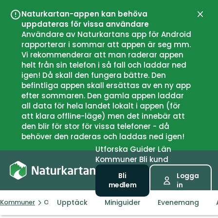
Naturkartan-appen kan behöva
Stän
uppdateras för vissa användare
Användare av Naturkartans app för Android
rapporterar i sommar att appen är seg mm.
Vi rekommenderar att man raderar appen
helt från sin telefon i så fall och laddar ned
igen! Då skall den fungera bättre. Den
befintliga appen skall ersättas av en ny app
efter sommaren. Den gamla appen laddar
all data för hela landet lokalt i appen (för
att klara offline-läge) men det innebär att
den blir för stor för vissa telefoner - då
behöver den raderas och laddas ned igen!
Utforska
Guider
Län
Kommuner
Bli kund
Bli
Logga
medlem
in
Upptäck
Miniguider
Evenemang
Kommuner
Osterøy