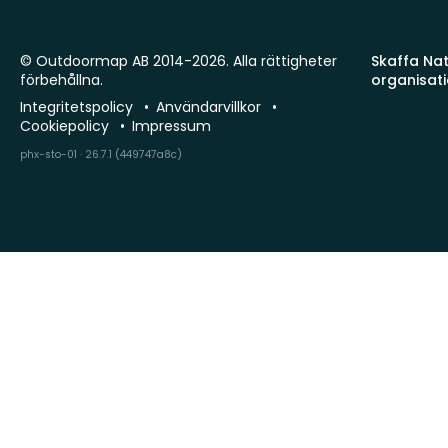
© Outdoormap AB 2014-2026. Alla rättigheter
Skaffa Natu
förbehållna.
organisat
Integritetspolicy
Användarvillkor
Cookiepolicy
Impressum
phx-sto-01 · 26.7.1 (449747a8c)