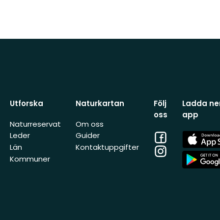
Utforska
Naturkartan
Följ
Ladda ner
oss
app
Naturreservat
Om oss
Facebook
App
Leder
Guider
Store
Län
Kontaktuppgifter
Instagram
App
Kommuner
Store