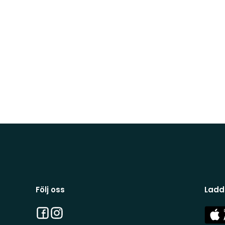
Följ oss
Ladd
Facebook
Instagram
App
Stor