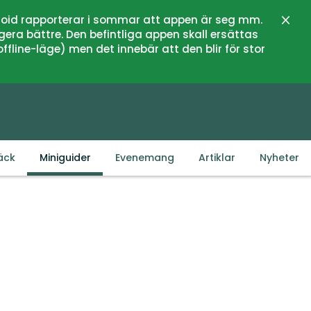
oid rapporterar i sommar att appen är seg mm.
Stän
gera bättre. Den befintliga appen skall ersättas
fline-läge) men det innebär att den blir för stor
äck
Miniguider
Evenemang
Artiklar
Nyheter