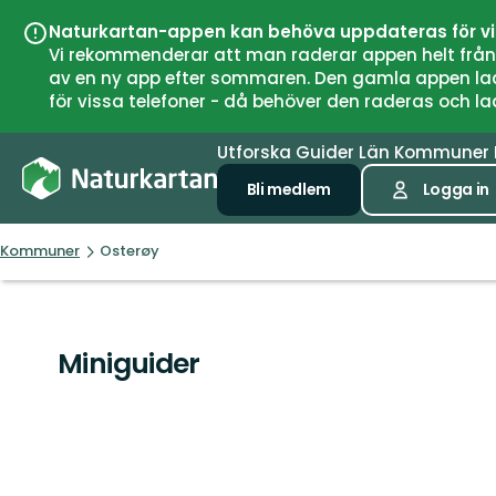
Naturkartan-appen kan behöva uppdateras för v
Vi rekommenderar att man raderar appen helt från si
av en ny app efter sommaren. Den gamla appen laddar
för vissa telefoner - då behöver den raderas och l
Utforska
Guider
Län
Kommuner
Bli medlem
Logga in
Kommuner
Osterøy
Miniguider