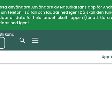
issa användare
Användare av Naturkartans app för Andr
n telefon i så fall och laddar ned igen! Då skall den fun
 all data för hela landet lokalt i appen (för att klara of
addas ned igen!
Bli kund
Uppt