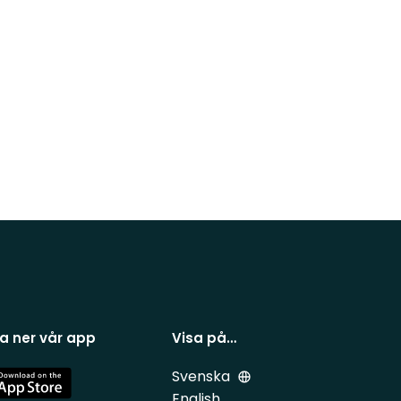
a ner vår app
Visa på…
Svenska
e
English