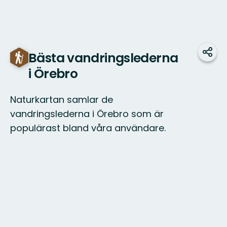
Bästa vandringslederna
Dela
i Örebro
Naturkartan samlar de
vandringslederna i Örebro som är
populärast bland våra användare.
Karta