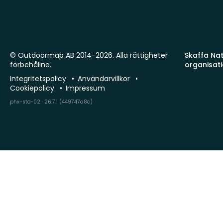
© Outdoormap AB 2014-2026. Alla rättigheter
Skaffa Natu
förbehållna.
organisat
Integritetspolicy
Användarvillkor
Cookiepolicy
Impressum
phx-sto-02 · 26.7.1 (449747a8c)