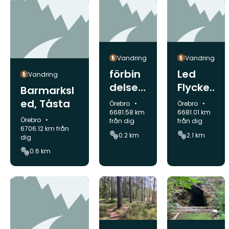
Vandring
Vandring
förbin
Led
Vandring
delse
Flycke
Barmarksl
till
berget
ed, Tåsta
Kommun:
Kommun:
Örebro
Örebro
Trollda
t.o.r
6681.58 km
6681.01 km
Kommun:
Örebro
från dig
från dig
len
6706.12 km från
0.2 km
2.1 km
dig
0.6 km