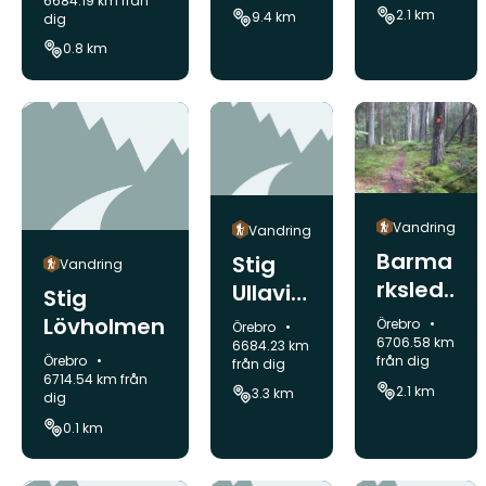
a
6684.19 km från
2.1 km
9.4 km
dig
0.8 km
Vandring
Vandring
Barma
Stig
Vandring
rksled,
Ullavi
Stig
Tåsta
Klint
Lövholmen
Kommun:
Örebro
Kommun:
Örebro
6706.58 km
6684.23 km
Kommun:
Örebro
från dig
från dig
6714.54 km från
2.1 km
3.3 km
dig
0.1 km