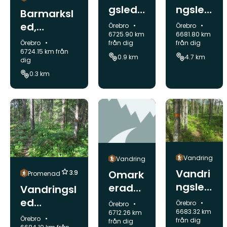
gsled
ngsled
Barmarksl
Stocke
Trollda
ed,
Kommun:
Kommun:
Örebro
Örebro
bäcks
len
6725.90 km
6681.80 km
Kulanbest
Kommun:
Örebro
från dig
från dig
äng
åndet
6724.15 km från
0.9 km
4.7 km
dig
0.3 km
Vandring
Vandring
Vandri
Omark
3.9
Promenad
ngsled
erad
Vandringsl
Lövbric
stig
ed
Kommun:
Örebro
Kommun:
Örebro
kan
6683.32 km
6712.26 km
Kanterbod
Kommun:
Örebro
från dig
från dig