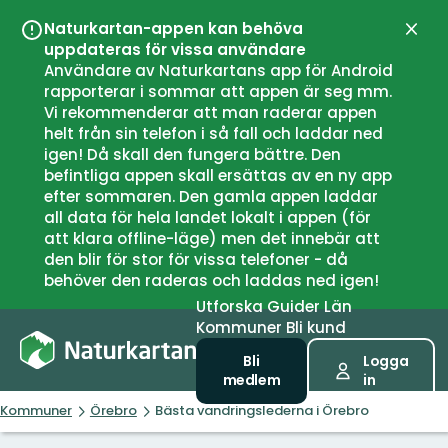
Naturkartan-appen kan behöva
Stän
uppdateras för vissa användare
Användare av Naturkartans app för Android
rapporterar i sommar att appen är seg mm.
Vi rekommenderar att man raderar appen
helt från sin telefon i så fall och laddar ned
igen! Då skall den fungera bättre. Den
befintliga appen skall ersättas av en ny app
efter sommaren. Den gamla appen laddar
all data för hela landet lokalt i appen (för
att klara offline-läge) men det innebär att
den blir för stor för vissa telefoner - då
behöver den raderas och laddas ned igen!
Utforska
Guider
Län
Kommuner
Bli kund
Bli
Logga
medlem
in
Kommuner
Örebro
Bästa vandringslederna i Örebro