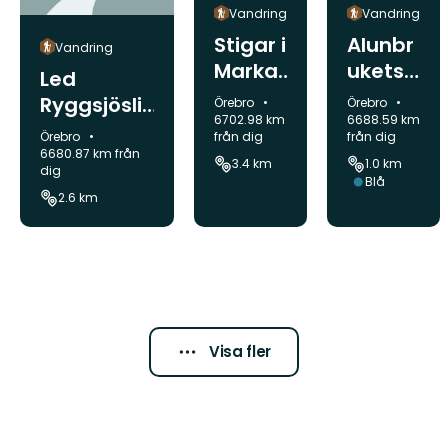
Vandring
Vandring
Stigar i
Alunbr
Vandring
Marka
ukets
Led
skoge
stigslin
Ryggsjösli
Kommun:
Kommun:
Örebro
Örebro
ns
ga
6702.98 km
6688.59 km
ngan
Kommun:
Örebro
från dig
från dig
naturr
6680.87 km från
3.4 km
1.0 km
eserva
dig
Svårighetsgr
Blå
t
2.6 km
Visa fler