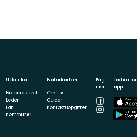
Utforska
Naturkartan
Följ
Ladda ner
oss
app
Naturreservat
Om oss
Facebook
App
Leder
Guider
Store
Län
Kontaktuppgifter
Instagram
App
Kommuner
Store