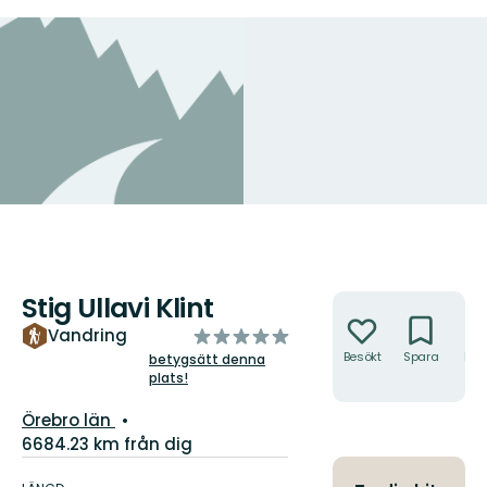
Stig Ullavi Klint
Åtgärder
av
Vandring
5
Besökt
Spara
Hitt
betygsätt denna
hit
plats!
stjärnor
Län:
Örebro län
6684.23 km från dig
Information