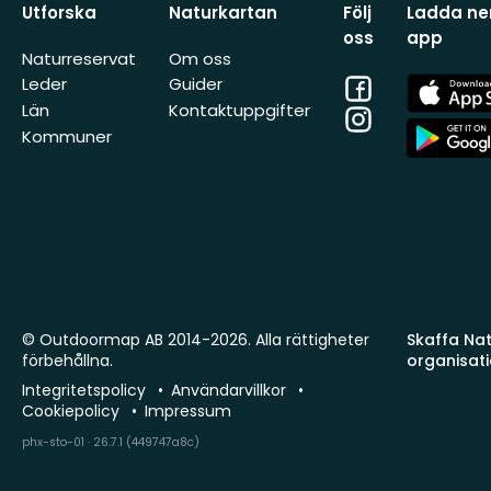
Utforska
Naturkartan
Följ
Ladda ner
oss
app
Naturreservat
Om oss
Facebook
App
Leder
Guider
Store
Län
Kontaktuppgifter
Instagram
App
Kommuner
Store
© Outdoormap AB 2014-2026. Alla rättigheter
Skaffa Natu
förbehållna.
organisat
Integritetspolicy
Användarvillkor
Cookiepolicy
Impressum
phx-sto-01 · 26.7.1 (449747a8c)