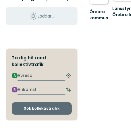
Länsstyr
Örebro
Örebro l
Laddar...
kommun
Välkommen
att
upptäcka
Örebro
kommuns
natur
och...
Ta dig hit med
kollektivtrafik
Avresa
A
Hitta
närmaste
hållplats
Ankomst
B
Byt
avgångs-
och
ankomsthållplatser
Sök kollektivtrafik