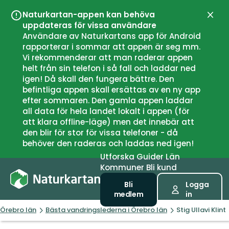
Naturkartan-appen kan behöva
Stän
uppdateras för vissa användare
Användare av Naturkartans app för Android
rapporterar i sommar att appen är seg mm.
Vi rekommenderar att man raderar appen
helt från sin telefon i så fall och laddar ned
igen! Då skall den fungera bättre. Den
befintliga appen skall ersättas av en ny app
efter sommaren. Den gamla appen laddar
all data för hela landet lokalt i appen (för
att klara offline-läge) men det innebär att
den blir för stor för vissa telefoner - då
behöver den raderas och laddas ned igen!
Utforska
Guider
Län
Kommuner
Bli kund
Bli
Logga
medlem
in
Örebro län
Bästa vandringslederna i Örebro län
Stig Ullavi Klint