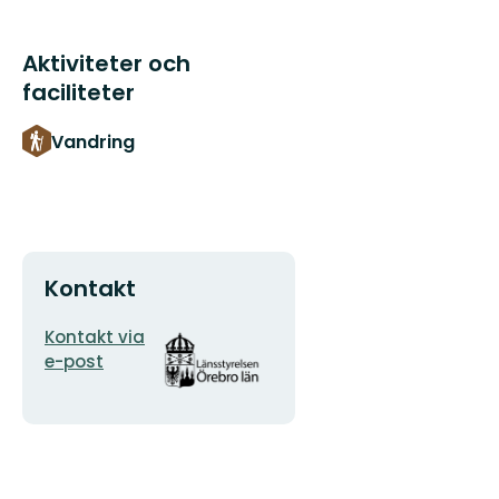
Aktiviteter och
faciliteter
Vandring
Kontakt
E-
Organisationens
Kontakt via
postadress
logotyp
e-post