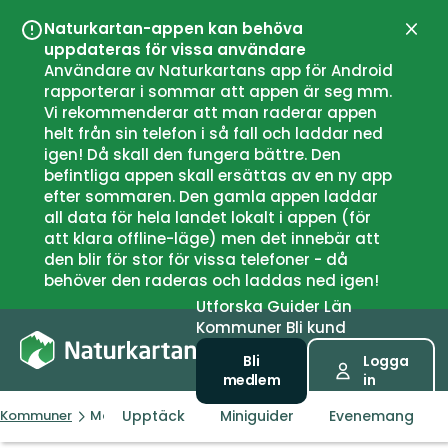
Naturkartan-appen kan behöva
Stän
uppdateras för vissa användare
Användare av Naturkartans app för Android
rapporterar i sommar att appen är seg mm.
Vi rekommenderar att man raderar appen
helt från sin telefon i så fall och laddar ned
igen! Då skall den fungera bättre. Den
befintliga appen skall ersättas av en ny app
efter sommaren. Den gamla appen laddar
all data för hela landet lokalt i appen (för
att klara offline-läge) men det innebär att
den blir för stor för vissa telefoner - då
behöver den raderas och laddas ned igen!
Utforska
Guider
Län
Kommuner
Bli kund
Bli
Logga
medlem
in
Upptäck
Miniguider
Evenemang
Kommuner
Markaryd