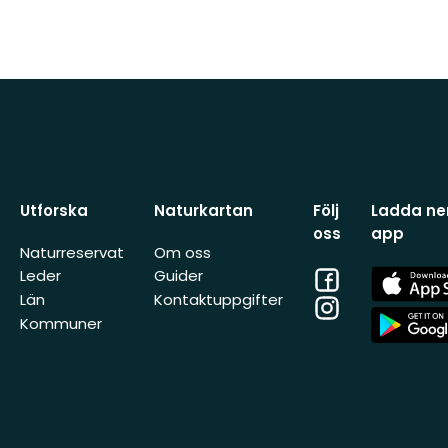
Utforska
Naturkartan
Följ
Ladda ner
oss
app
Naturreservat
Om oss
Facebook
App
Leder
Guider
Store
Län
Kontaktuppgifter
Instagram
App
Kommuner
Store