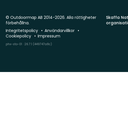
© Outdoormap AB 2014-2026. Alla rättigheter
Skaffa Natu
förbehållna.
organisat
Integritetspolicy
Användarvillkor
Cookiepolicy
Impressum
phx-sto-01 · 26.7.1 (449747a8c)