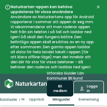
Naturkartan-appen kan behöva
Stän
uppdateras för vissa användare
Användare av Naturkartans app för Android
rapporterar i sommar att appen är seg mm.
Vi rekommenderar att man raderar appen
helt från sin telefon i så fall och laddar ned
igen! Då skall den fungera bättre. Den
befintliga appen skall ersättas av en ny app
efter sommaren. Den gamla appen laddar
all data för hela landet lokalt i appen (för
att klara offline-läge) men det innebär att
den blir för stor för vissa telefoner - då
behöver den raderas och laddas ned igen!
Utforska
Guider
Län
Kommuner
Bli kund
Bli
Logga
medlem
in
Upptäck
Miniguider
Evenemang
Kommuner
Markaryd