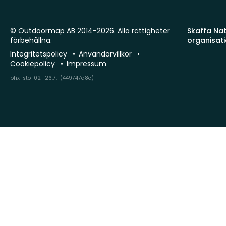
© Outdoormap AB 2014-2026. Alla rättigheter
Skaffa Natu
förbehållna.
organisat
Integritetspolicy
Användarvillkor
Cookiepolicy
Impressum
phx-sto-02 · 26.7.1 (449747a8c)