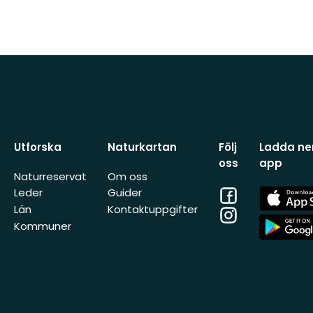
Utforska
Naturkartan
Följ
Ladda ner
oss
app
Naturreservat
Om oss
Facebook
App
Leder
Guider
Store
Län
Kontaktuppgifter
Instagram
App
Kommuner
Store