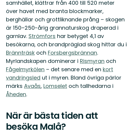
samhället, klättrar från 400 till 520 meter
över havet med branta blockmarker,
berghällar och grottliknande prång – skogen
är 150–250-årig grannaturskog draperad i
garnlav.
Strömfors
har betyget 4,1 av
besökarna, och brandpräglad skog hittar du i
Brännträsk
och
Forsbergsbrännan
.
Myrlandskapen dominerar i
Rismyran
och
Fågelmyrkölen
– det senare med en
kort
vandringsled
ut i myren. Bland övriga pärlor
märks
Avaås
,
Lomselet
och tallhedarna i
Åheden
.
När är bästa tiden att
besöka Malå?