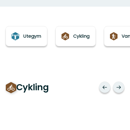
Kategorier
Utegym
Cykling
Van
Cykling