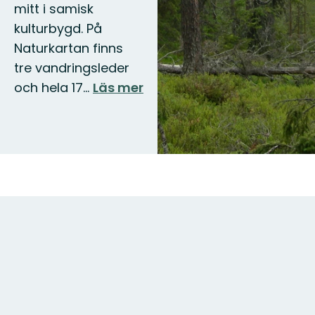
mitt i samisk
kulturbygd. På
Naturkartan finns
tre vandringsleder
och hela 17…
Läs mer
Karta