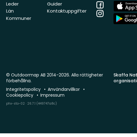
Facebook
App
Leder
Guider
Store
Län
Kontaktuppgifter
Instagram
App
Kommuner
Store
© Outdoormap AB 2014-2026. Alla rättigheter
Skaffa Natu
förbehållna.
organisat
Integritetspolicy
Användarvillkor
Cookiepolicy
Impressum
phx-sto-02 · 26.7.1 (449747a8c)