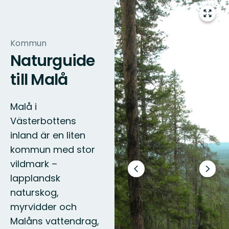
Gå
till
helsk
Kommun
Naturguide
till Malå
Malå i
Västerbottens
inland är en liten
kommun med stor
vildmark –
Föregående
Nästa
lapplandsk
bild
bildsp
naturskog,
myrvidder och
Malåns vattendrag,