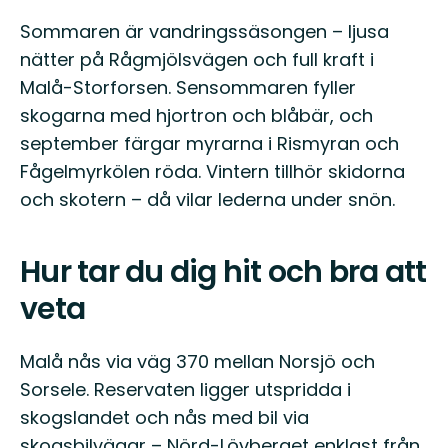
Sommaren är vandringssäsongen – ljusa
nätter på Rågmjölsvägen och full kraft i
Malå-Storforsen. Sensommaren fyller
skogarna med hjortron och blåbär, och
september färgar myrarna i Rismyran och
Fågelmyrkölen röda. Vintern tillhör skidorna
och skotern – då vilar lederna under snön.
Hur tar du dig hit och bra att
veta
Malå nås via väg 370 mellan Norsjö och
Sorsele. Reservaten ligger utspridda i
skogslandet och nås med bil via
skogsbilvägar – Nörd-Lövberget enklast från