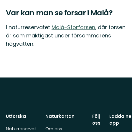
Var kan man se forsar i Malå?
I naturreservatet
Malå-Storforsen
, där forsen
är som mäktigast under försommarens
högvatten.
Utforska
Naturkartan
Följ
Ladda ner
oss
app
Naturreservat
Om oss