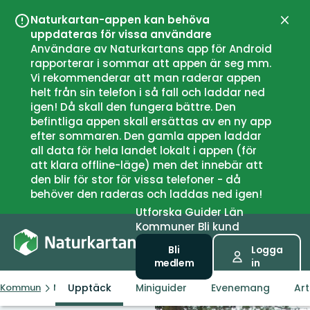
Naturkartan-appen kan behöva
Stän
uppdateras för vissa användare
Användare av Naturkartans app för Android
rapporterar i sommar att appen är seg mm.
Vi rekommenderar att man raderar appen
helt från sin telefon i så fall och laddar ned
igen! Då skall den fungera bättre. Den
befintliga appen skall ersättas av en ny app
efter sommaren. Den gamla appen laddar
all data för hela landet lokalt i appen (för
att klara offline-läge) men det innebär att
den blir för stor för vissa telefoner - då
behöver den raderas och laddas ned igen!
Utforska
Guider
Län
Kommuner
Bli kund
Bli
Logga
medlem
in
Upptäck
Miniguider
Evenemang
Art
Kommun
Malå