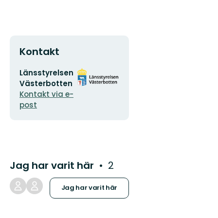
Kontakt
E-
Organisationens
Länsstyrelsen
postadress
logotyp
Västerbotten
Kontakt via e-
post
Jag har varit här
2
Jag har varit här