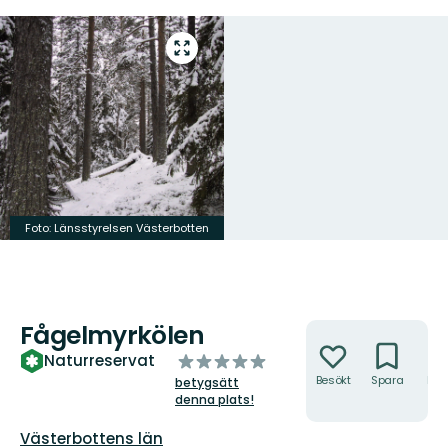
Gå
till
helskärmsläge
Foto: Länsstyrelsen Västerbotten
Fågelmyrkölen
Åtgärder
av
Naturreservat
5
Besökt
Spara
Hitt
betygsätt
hit
stjärnor
denna plats!
Län:
Västerbottens län