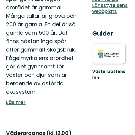
Länsstyrelsens
området är gammal.
webbplats
Många tallar är grova och
200 år gamla. En del är så
gamla som 500 år. Det
Guider
finns nästan inga spår
efter gammalt skogsbruk.
Fågelmyrkölens orördhet
gör det gynnsamt för
Västerbottens
växter och djur som är
län
beroende av ostörda
Välkommen
ut
ekosystem.
i
naturen
Läs mer
Väderprognos (kl. 12.00)