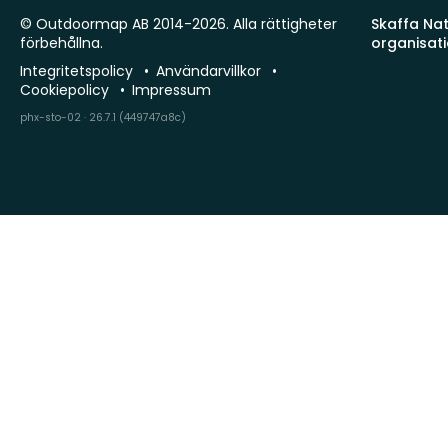
© Outdoormap AB 2014-2026. Alla rättigheter
Skaffa Natu
förbehållna.
organisat
Integritetspolicy
Användarvillkor
Cookiepolicy
Impressum
phx-sto-02 · 26.7.1 (449747a8c)