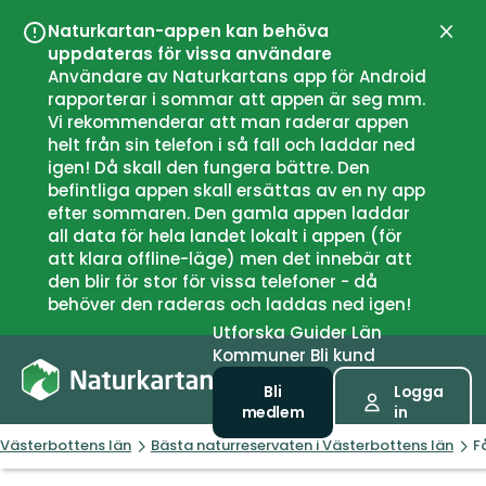
Naturkartan-appen kan behöva
Stän
uppdateras för vissa användare
Användare av Naturkartans app för Android
rapporterar i sommar att appen är seg mm.
Vi rekommenderar att man raderar appen
helt från sin telefon i så fall och laddar ned
igen! Då skall den fungera bättre. Den
befintliga appen skall ersättas av en ny app
efter sommaren. Den gamla appen laddar
all data för hela landet lokalt i appen (för
att klara offline-läge) men det innebär att
den blir för stor för vissa telefoner - då
behöver den raderas och laddas ned igen!
Utforska
Guider
Län
Kommuner
Bli kund
Bli
Logga
medlem
in
Västerbottens län
Bästa naturreservaten i Västerbottens län
F