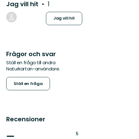
Jag vill hit
1
Jag vill hit
Frågor och svar
Ställ en fråga till andra
Naturkartan-användare.
Ställ en fråga
Recensioner
—
:
5