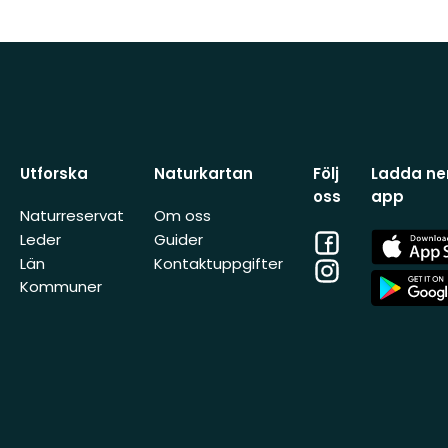
Utforska
Naturkartan
Följ
Ladda ner
oss
app
Naturreservat
Om oss
Facebook
App
Leder
Guider
Store
Län
Kontaktuppgifter
Instagram
App
Kommuner
Store