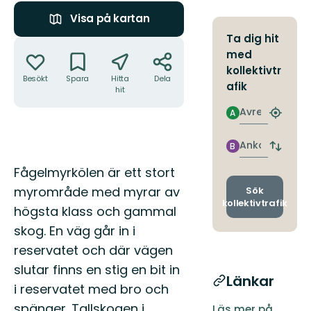
Visa på kartan
Ta dig hit
Åtgärder
med
kollektivtr
Besökt
Spara
Hitta
Dela
afik
hit
Avresa
A
Hitta
närmas
hållpla
Ankomst
B
Byt
avgång
Beskrivning
Fågelmyrkölen är ett stort
och
ankomst
myrområde med myrar av
Sök
kollektivtrafik
högsta klass och gammal
skog. En väg går in i
reservatet och där vägen
slutar finns en stig en bit in
Länkar
i reservatet med bro och
spänger. Tallskogen i
Läs mer på