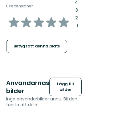
:
4
0 recensioner
:
3
av
:
2
:
1
5
stjärnor
Betygsätt denna plats
Användarnas
Lägg till
bilder
bilder
Inga användarbilder ännu. Bli den
första att dela!