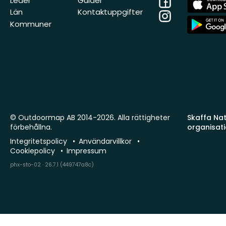
Leder
Guider
Store
Län
Kontaktuppgifter
Instagram
App
Kommuner
Store
© Outdoormap AB 2014-2026. Alla rättigheter
Skaffa Natu
förbehållna.
organisat
Integritetspolicy
Användarvillkor
Cookiepolicy
Impressum
phx-sto-02 · 26.7.1 (449747a8c)