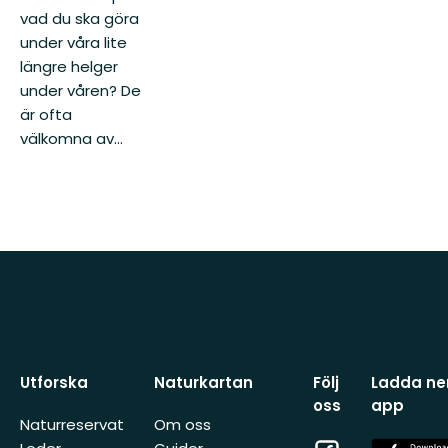
vad du ska göra
under våra lite
längre helger
under våren? De
är ofta
välkomna av...
Utforska
Naturkartan
Följ
Ladda ner
oss
app
Naturreservat
Om oss
Facebook
App