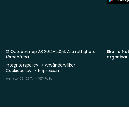
Store
© Outdoormap AB 2014-2026. Alla rättigheter
Skaffa Natu
förbehållna.
organisat
Integritetspolicy
Användarvillkor
Cookiepolicy
Impressum
phx-sto-02 · 26.7.1 (449747a8c)