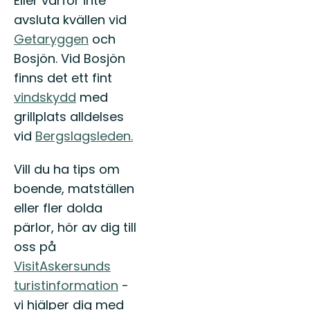
Eller varför inte
avsluta kvällen vid
Getaryggen
och
Bosjön. Vid Bosjön
finns det ett fint
vindskydd
med
grillplats alldelses
vid
Bergslagsleden.
Vill du ha tips om
boende, matställen
eller fler dolda
pärlor, hör av dig till
oss på
VisitAskersunds
turistinformation
-
vi hjälper dig med