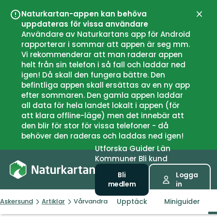
Naturkartan-appen kan behöva
Stän
uppdateras för vissa användare
Användare av Naturkartans app för Android
rapporterar i sommar att appen är seg mm.
Vi rekommenderar att man raderar appen
helt från sin telefon i så fall och laddar ned
igen! Då skall den fungera bättre. Den
befintliga appen skall ersättas av en ny app
efter sommaren. Den gamla appen laddar
all data för hela landet lokalt i appen (för
att klara offline-läge) men det innebär att
den blir för stor för vissa telefoner - då
behöver den raderas och laddas ned igen!
Utforska
Guider
Län
Kommuner
Bli kund
Bli
Logga
medlem
in
Upptäck
Miniguider
Askersund
Artiklar
Vårvandra vid Vättern eller Tiveden