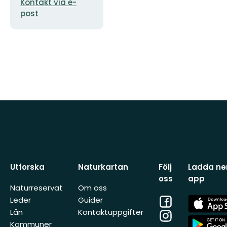
Kontakt via e-
post
Utforska
Naturkartan
Följ
Ladda ner
oss
app
Naturreservat
Om oss
Facebook
App
Leder
Guider
Store
Län
Kontaktuppgifter
Instagram
App
Kommuner