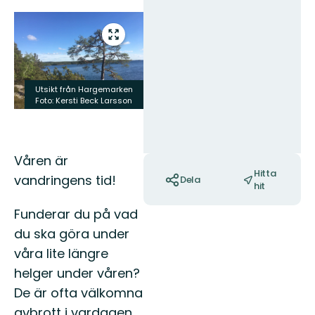
Bilder
Gå
till
helskärmsläge
Utsikt från Hargemarken
Foto: Kersti Beck Larsson
Åtgärder
Våren är
Hitta
vandringens tid!
Dela
hit
Funderar du på vad
du ska göra under
våra lite längre
helger under våren?
De är ofta välkomna
avbrott i vardagen.