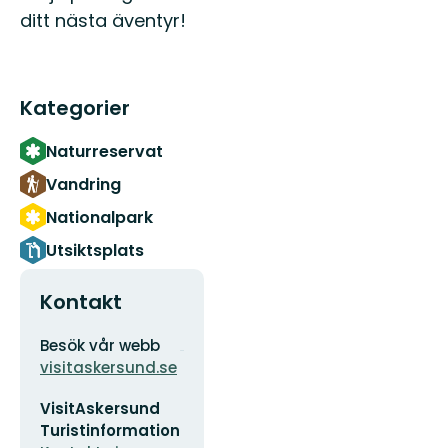
ditt nästa äventyr!
Kategorier
Naturreservat
Vandring
Nationalpark
Utsiktsplats
Kontakt
Adress
Organisationens
Besök vår webb
logotyp
visitaskersund.se
E-
VisitAskersund
postadress
Turistinformation