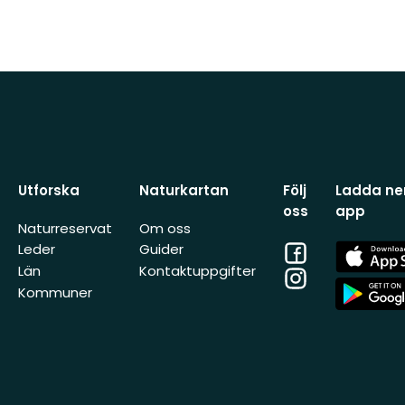
Utforska
Naturkartan
Följ
Ladda ner
oss
app
Naturreservat
Om oss
Facebook
App
Leder
Guider
Store
Län
Kontaktuppgifter
Instagram
App
Kommuner
Store