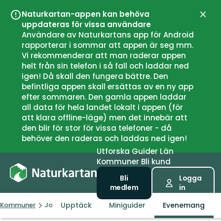
Naturkartan-appen kan behöva
Stän
uppdateras för vissa användare
Användare av Naturkartans app för Android
rapporterar i sommar att appen är seg mm.
Vi rekommenderar att man raderar appen
helt från sin telefon i så fall och laddar ned
igen! Då skall den fungera bättre. Den
befintliga appen skall ersättas av en ny app
efter sommaren. Den gamla appen laddar
all data för hela landet lokalt i appen (för
att klara offline-läge) men det innebär att
den blir för stor för vissa telefoner - då
behöver den raderas och laddas ned igen!
Utforska
Guider
Län
Kommuner
Bli kund
Bli
Logga
medlem
in
Upptäck
Miniguider
Evenemang
Kommuner
Jokkmokk