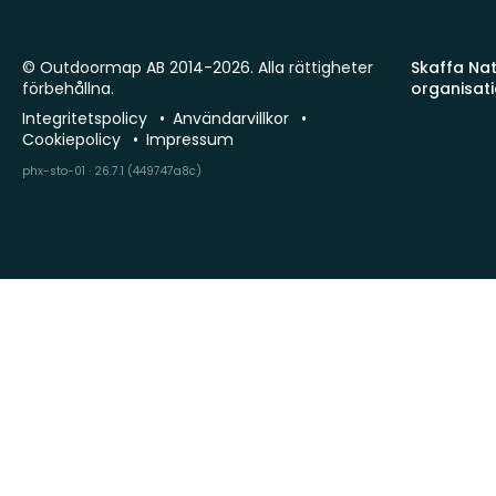
© Outdoormap AB 2014-2026. Alla rättigheter
Skaffa Natu
förbehållna.
organisat
Integritetspolicy
Användarvillkor
Cookiepolicy
Impressum
phx-sto-01 · 26.7.1 (449747a8c)