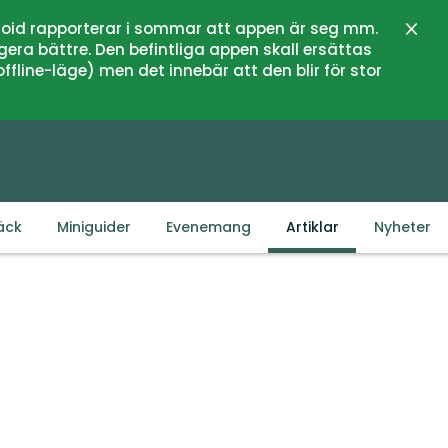
oid rapporterar i sommar att appen är seg mm.
Stän
gera bättre. Den befintliga appen skall ersättas
fline-läge) men det innebär att den blir för stor
äck
Miniguider
Evenemang
Artiklar
Nyheter