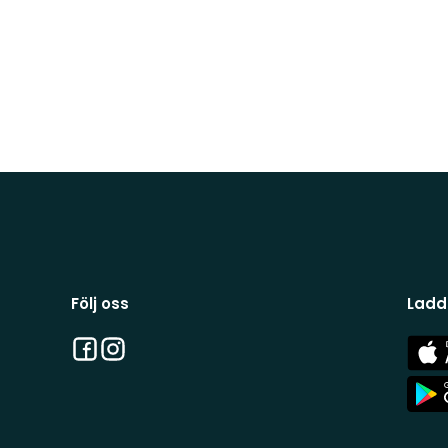
Följ oss
Ladd
Facebook
Instagram
App
Stor
App
Stor