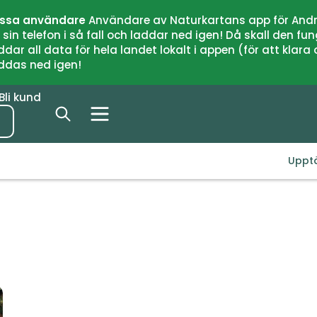
issa användare
Användare av Naturkartans app för Andr
n telefon i så fall och laddar ned igen! Då skall den fun
 all data för hela landet lokalt i appen (för att klara of
addas ned igen!
Bli kund
Uppt