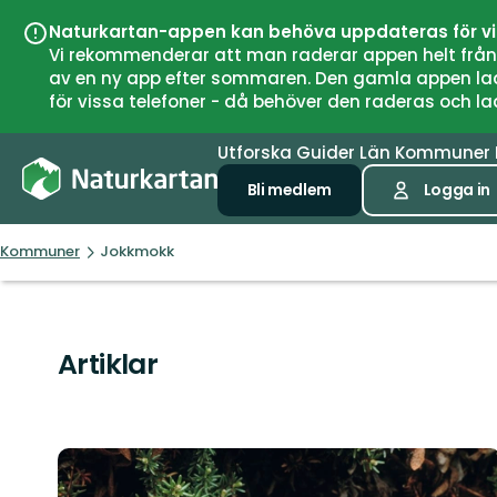
Naturkartan-appen kan behöva uppdateras för v
Vi rekommenderar att man raderar appen helt från si
av en ny app efter sommaren. Den gamla appen laddar
för vissa telefoner - då behöver den raderas och l
Utforska
Guider
Län
Kommuner
Bli medlem
Logga in
Kommuner
Jokkmokk
Artiklar