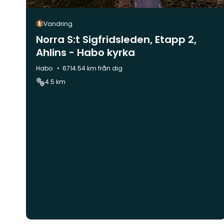
Vandring
Norra S:t Sigfridsleden, Etapp 2,
Ahlins - Habo kyrka
Kommun:
Habo
6714.54 km från dig
4.5 km