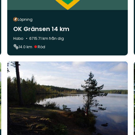
Löpning
OK Gränsen 14 km
Kommun:
Habo
6715.71 km från dig
Svårighetsgrad:
14.0 km
Röd