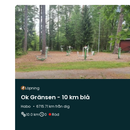
Löpning
Ok Gränsen - 10 km blå
Kommun:
Habo
6715.71 km från dig
Svårighetsgrad:
10.0 km
0
Röd