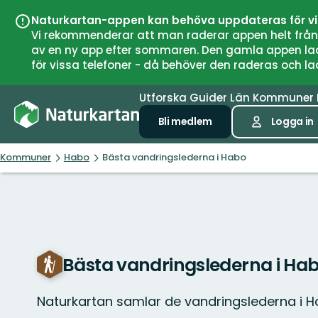
Naturkartan-appen kan behöva uppdateras för v
Vi rekommenderar att man raderar appen helt från si
av en ny app efter sommaren. Den gamla appen laddar
för vissa telefoner - då behöver den raderas och l
Utforska
Guider
Län
Kommuner
Bli medlem
Logga in
Kommuner
Habo
Bästa vandringslederna i Habo
Bästa vandringslederna i Ha
Naturkartan samlar de vandringslederna i 