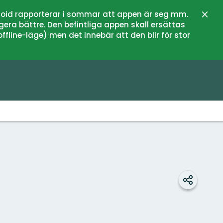
oid rapporterar i sommar att appen är seg mm.
Stän
gera bättre. Den befintliga appen skall ersättas
fline-läge) men det innebär att den blir för stor
Dela