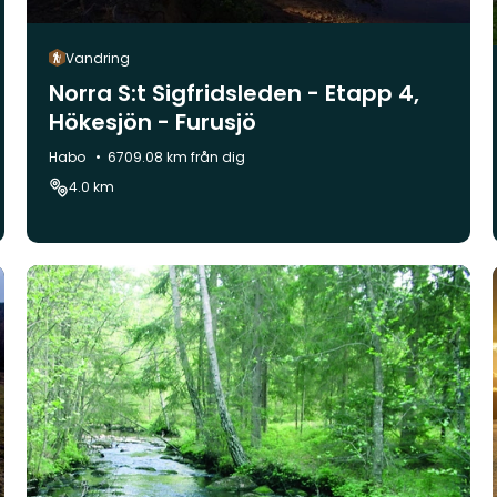
Vandring
Norra S:t Sigfridsleden - Etapp 4,
Hökesjön - Furusjö
Kommun:
Habo
6709.08 km från dig
4.0 km