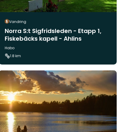
Vandring
Norra S:t Sigfridsleden - Etapp 1,
Fiskebäcks kapell - Ahlins
Kommun:
Habo
1.8 km