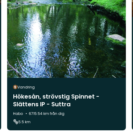
Vandring
Hökesån, strövstig Spinnet -
Slättens IP - Suttra
Kommun:
Habo
6715.54 km från dig
5.5 km