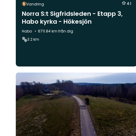
4.1
Vandring
Norra S:t Sigfridsleden - Etapp 3,
Habo kyrka - Hökesjön
Kommun:
Habo
6711.84 km från dig
3.2 km