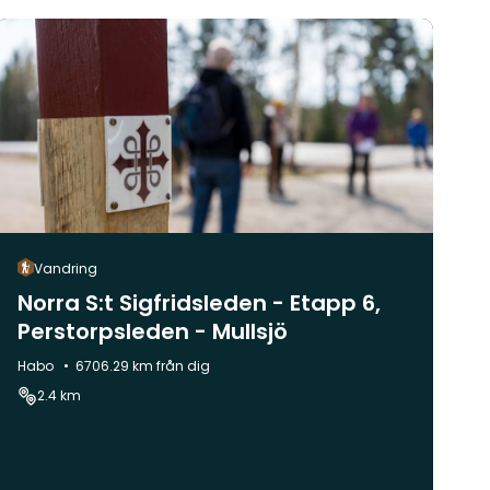
Vandring
Norra S:t Sigfridsleden - Etapp 6,
Perstorpsleden - Mullsjö
Kommun:
Habo
6706.29 km från dig
2.4 km