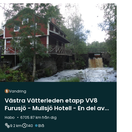
Vandring
Västra Vätterleden etapp VV8
Furusjö - Mullsjö Hotell - En del av
Smålandsleden
Kommun:
Habo
6705.87 km från dig
Svårighetsgrad:
9.2 km
140
Blå