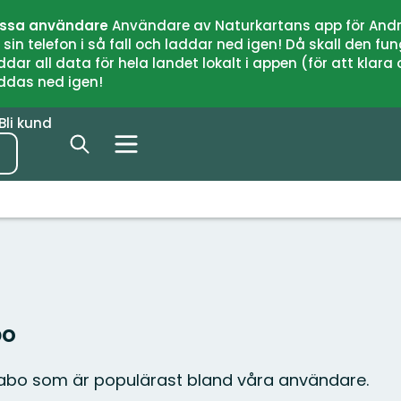
issa användare
Användare av Naturkartans app för Andr
n telefon i så fall och laddar ned igen! Då skall den fun
 all data för hela landet lokalt i appen (för att klara of
addas ned igen!
Bli kund
bo
Habo som är populärast bland våra användare.