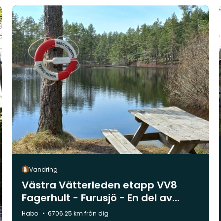
Vandring
Västra Vätterleden etapp VV8
Fagerhult - Furusjö - En del av
Smålandsleden
Kommun:
Habo
6706.25 km från dig