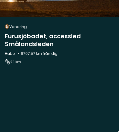
Vandring
Furusjöbadet, accessled
Smålandsleden
Kommun:
Habo
6707.57 km från dig
2.1 km