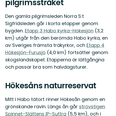
pilgrimsstråket
Den gamla pilgrimsleden Norra S:t
Sigfridsleden går i korta etapper genom
bygden.
Etapp 3 Habo kyrka–Hökesjön
(3,2
km) utgår från den berömda Habo kyrka, en
av Sveriges främsta träkyrkor, och
Etapp 4
Hökesjön–Furusjö
(4,0 km) fortsätter genom
skogslandskapet. Etapperna är lättgångna
och passar bra som halvdagsturer.
Hökesåns naturreservat
Mitt i Habo tätort rinner Hökesån genom en
grönskande ravin. Längs ån går
strövstigen
Spinnet–Slättens IP–Suttra
(5,5 km), och i