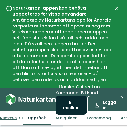
Naturkartan-appen kan behöva
Stän
uppdateras för vissa användare
Användare av Naturkartans app för Android
rapporterar i sommar att appen är seg mm.
Vi rekommenderar att man raderar appen
helt från sin telefon i så fall och laddar ned
igen! Då skall den fungera bättre. Den
befintliga appen skall ersättas av en ny app
efter sommaren. Den gamla appen laddar
all data för hela landet lokalt i appen (för
att klara offline-läge) men det innebär att
den blir för stor för vissa telefoner - då
behöver den raderas och laddas ned igen!
Utforska
Guider
Län
Kommuner
Bli kund
Bli
Logga
medlem
in
Upptäck
Miniguider
Evenemang
Art
Kommun
Habo