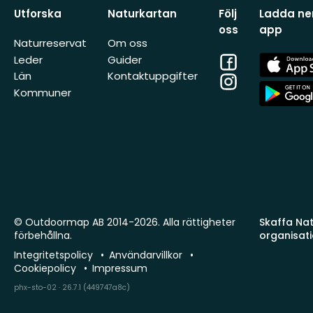
Utforska
Naturkartan
Följ
Ladda ner
oss
app
Naturreservat
Om oss
Facebook
App
Leder
Guider
Store
Län
Kontaktuppgifter
Instagram
App
Kommuner
Store
© Outdoormap AB 2014-2026. Alla rättigheter
Skaffa Natu
förbehållna.
organisat
Integritetspolicy
Användarvillkor
Cookiepolicy
Impressum
phx-sto-02 · 26.7.1 (449747a8c)