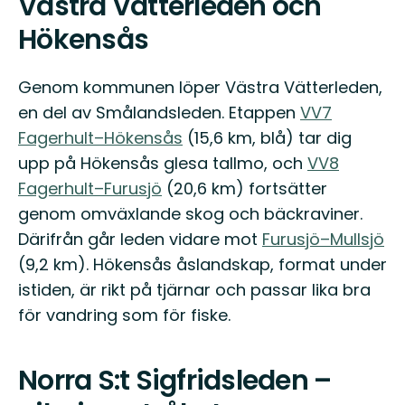
Västra Vätterleden och
Hökensås
Genom kommunen löper Västra Vätterleden,
en del av Smålandsleden. Etappen
VV7
Fagerhult–Hökensås
(15,6 km, blå) tar dig
upp på Hökensås glesa tallmo, och
VV8
Fagerhult–Furusjö
(20,6 km) fortsätter
genom omväxlande skog och bäckraviner.
Därifrån går leden vidare mot
Furusjö–Mullsjö
(9,2 km). Hökensås åslandskap, format under
istiden, är rikt på tjärnar och passar lika bra
för vandring som för fiske.
Norra S:t Sigfridsleden –