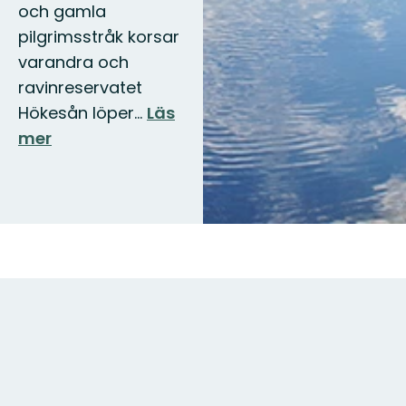
och gamla
pilgrimsstråk korsar
varandra och
ravinreservatet
Hökesån löper…
Läs
mer
Karta