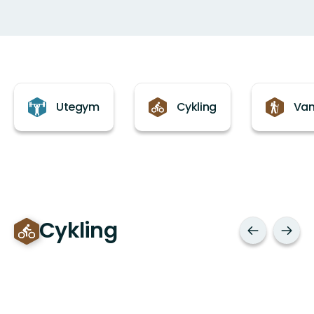
Kategorier
Utegym
Cykling
Van
Cykling