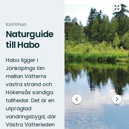
Gå
till
helsk
Kommun
Naturguide
till Habo
Habo ligger i
Jönköpings län
mellan Vätterns
västra strand och
Hökensås sandiga
tallhedar. Det är en
Föregående
Nästa
bild
bildsp
utpräglad
vandringsbygd, där
Västra Vätterleden