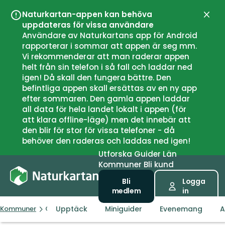
Naturkartan-appen kan behöva
Stän
uppdateras för vissa användare
Användare av Naturkartans app för Android
rapporterar i sommar att appen är seg mm.
Vi rekommenderar att man raderar appen
helt från sin telefon i så fall och laddar ned
igen! Då skall den fungera bättre. Den
befintliga appen skall ersättas av en ny app
efter sommaren. Den gamla appen laddar
all data för hela landet lokalt i appen (för
att klara offline-läge) men det innebär att
den blir för stor för vissa telefoner - då
behöver den raderas och laddas ned igen!
Utforska
Guider
Län
Kommuner
Bli kund
Bli
Logga
medlem
in
Upptäck
Miniguider
Evenemang
A
Kommuner
Grums