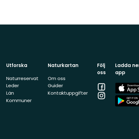
Utforska
Naturkartan
Följ
Ladda ner
oss
app
Naturreservat
Om oss
Facebook
App
Leder
Guider
Store
Län
Kontaktuppgifter
Instagram
App
Kommuner
Store