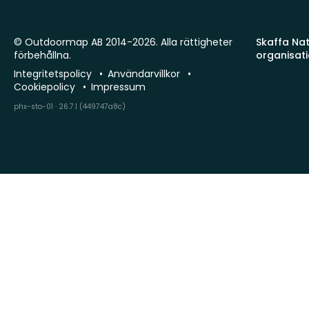
© Outdoormap AB 2014-2026. Alla rättigheter
Skaffa Natu
förbehållna.
organisat
Integritetspolicy
Användarvillkor
Cookiepolicy
Impressum
phx-sto-01 · 26.7.1 (449747a8c)