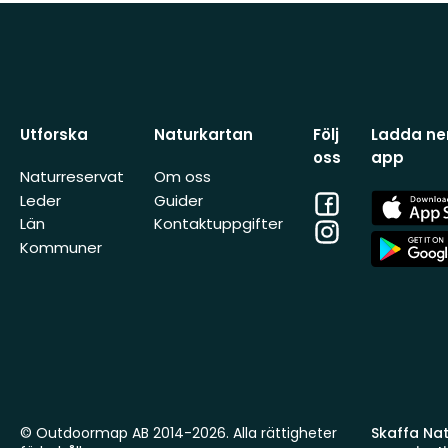
Utforska
Naturkartan
Följ
Ladda ner
oss
app
Naturreservat
Om oss
Facebook
App
Leder
Guider
Store
Län
Kontaktuppgifter
Instagram
App
Kommuner
Store
© Outdoormap AB 2014-2026. Alla rättigheter
Skaffa Natu