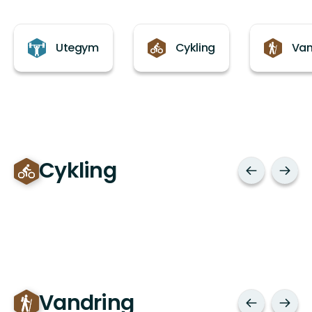
Kategorier
Utegym
Cykling
Van
Cykling
Vandring