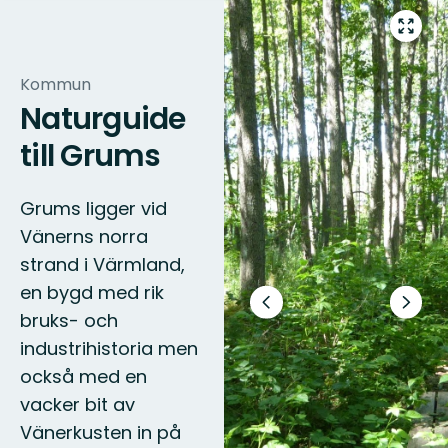
Gå
till
helsk
Kommun
Naturguide
till Grums
Grums ligger vid
Vänerns norra
strand i Värmland,
en bygd med rik
Föregående
Nästa
bruks- och
bild
bildsp
industrihistoria men
också med en
vacker bit av
Vänerkusten in på