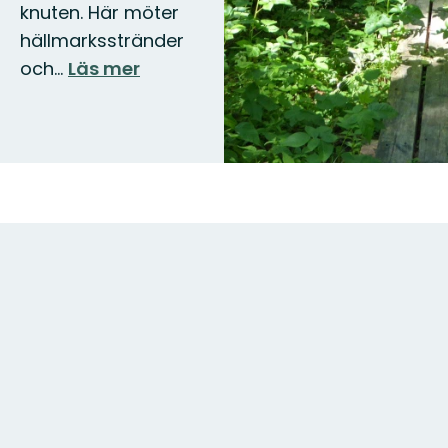
knuten. Här möter
hällmarksstränder
och…
Läs mer
Karta