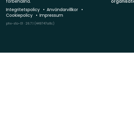
förbehållna.
organisat
Integritetspolicy
Användarvillkor
Cookiepolicy
Impressum
phx-sto-01 · 26.7.1 (449747a8c)