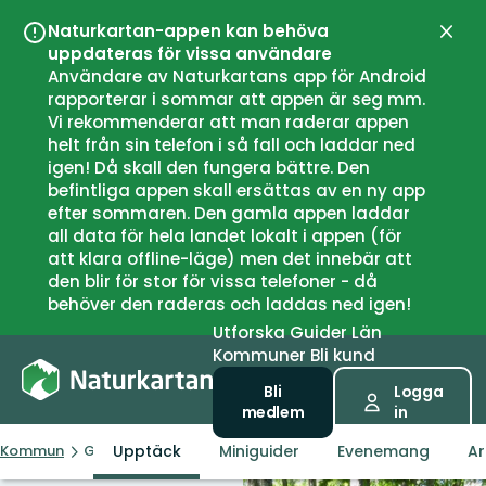
Naturkartan-appen kan behöva
Stän
uppdateras för vissa användare
Användare av Naturkartans app för Android
rapporterar i sommar att appen är seg mm.
Vi rekommenderar att man raderar appen
helt från sin telefon i så fall och laddar ned
igen! Då skall den fungera bättre. Den
befintliga appen skall ersättas av en ny app
efter sommaren. Den gamla appen laddar
all data för hela landet lokalt i appen (för
att klara offline-läge) men det innebär att
den blir för stor för vissa telefoner - då
behöver den raderas och laddas ned igen!
Utforska
Guider
Län
Kommuner
Bli kund
Bli
Logga
medlem
in
Upptäck
Miniguider
Evenemang
Ar
Kommun
Grums