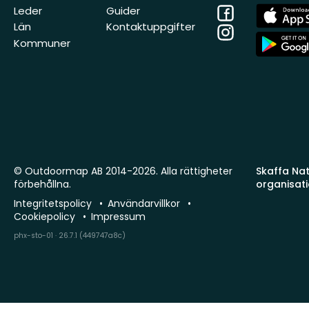
Facebook
App
Leder
Guider
Store
Län
Kontaktuppgifter
Instagram
App
Kommuner
Store
© Outdoormap AB 2014-2026. Alla rättigheter
Skaffa Natu
förbehållna.
organisat
Integritetspolicy
Användarvillkor
Cookiepolicy
Impressum
phx-sto-01 · 26.7.1 (449747a8c)