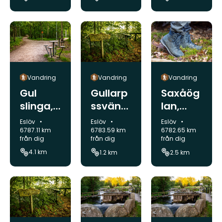
Eslöv
Eslöv
Eslöv
Vandring
Vandring
Vandring
Gul
Gullarp
Saxåög
slinga,
ssväng
lan,
Gyasko
en Eslöv
Trollen
Kommun:
Kommun:
Kommun:
Eslöv
Eslöv
Eslöv
gen
äs-
6787.11 km
6783.59 km
6782.65 km
från dig
från dig
från dig
Stehag
Gullarp
4.1 km
1.2 km
2.5 km
Eslöv
Eslöv