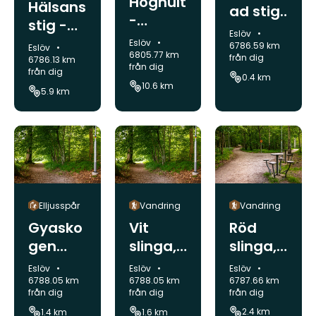
Höghult
Hälsans
ad stig
-
stig -
genom
Kommun:
Eslöv
Kranke
Eslöv
Kommun:
Eslöv
reserva
6786.59 km
Kommun:
Eslöv
sjön,
6805.77 km
från dig
6786.13 km
tet
från dig
Skånele
från dig
0.4 km
10.6 km
den,
5.9 km
Nord till
syd
Vandring
Elljusspår
Vandring
Röd
Gyasko
Vit
slinga,
gen
slinga,
Gyasko
Elljussp
Gyasko
Kommun:
Kommun:
Kommun:
Eslöv
Eslöv
Eslöv
gen
år,
gen
6787.66 km
6788.05 km
6788.05 km
från dig
från dig
från dig
Stehag
Stehag
Stehag
2.4 km
1.4 km
1.6 km