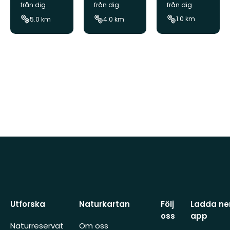
från dig
från dig
från dig
gsled,
möllan
möllan
1.0 km
5.0 km
4.0 km
Stocka
Eslöv
Eslöv
möllan
Eslöv
Utforska
Naturkartan
Följ
Ladda ner
oss
app
Naturreservat
Om oss