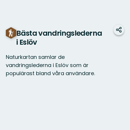
Bästa vandringslederna
Dela
i Eslöv
Naturkartan samlar de
vandringslederna i Eslöv som är
populärast bland våra användare.
Karta