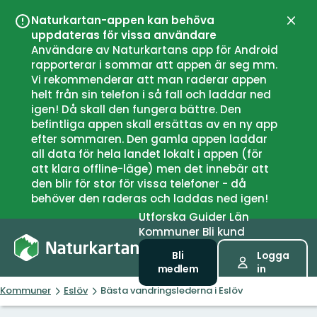
Naturkartan-appen kan behöva
Stän
uppdateras för vissa användare
Användare av Naturkartans app för Android
rapporterar i sommar att appen är seg mm.
Vi rekommenderar att man raderar appen
helt från sin telefon i så fall och laddar ned
igen! Då skall den fungera bättre. Den
befintliga appen skall ersättas av en ny app
efter sommaren. Den gamla appen laddar
all data för hela landet lokalt i appen (för
att klara offline-läge) men det innebär att
den blir för stor för vissa telefoner - då
behöver den raderas och laddas ned igen!
Utforska
Guider
Län
Kommuner
Bli kund
Bli
Logga
medlem
in
Kommuner
Eslöv
Bästa vandringslederna i Eslöv