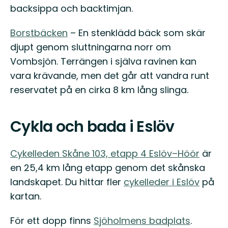
backsippa och backtimjan.
Borstbäcken
– En stenklädd bäck som skär
djupt genom sluttningarna norr om
Vombsjön. Terrängen i själva ravinen kan
vara krävande, men det går att vandra runt
reservatet på en cirka 8 km lång slinga.
Cykla och bada i Eslöv
Cykelleden Skåne 103, etapp 4 Eslöv–Höör
är
en 25,4 km lång etapp genom det skånska
landskapet. Du hittar fler
cykelleder i Eslöv
på
kartan.
För ett dopp finns
Sjöholmens badplats
.