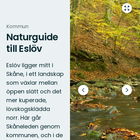
Gå
till
helsk
Kommun
Naturguide
till Eslöv
Eslöv ligger mitt i
Skåne, i ett landskap
som växlar mellan
öppen slätt och det
Föregående
Nästa
bild
bildsp
mer kuperade,
lövskogsklädda
norr. Här går
Skåneleden genom
kommunen, och i de