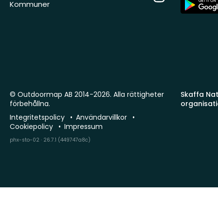
App
Kommuner
Store
© Outdoormap AB 2014-2026. Alla rättigheter
Skaffa Natu
förbehållna.
organisat
Integritetspolicy
Användarvillkor
Cookiepolicy
Impressum
phx-sto-02 · 26.7.1 (449747a8c)