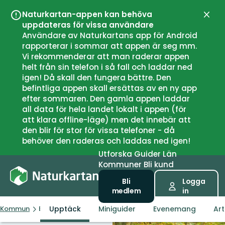
Naturkartan-appen kan behöva
Stän
uppdateras för vissa användare
Användare av Naturkartans app för Android
rapporterar i sommar att appen är seg mm.
Vi rekommenderar att man raderar appen
helt från sin telefon i så fall och laddar ned
igen! Då skall den fungera bättre. Den
befintliga appen skall ersättas av en ny app
efter sommaren. Den gamla appen laddar
all data för hela landet lokalt i appen (för
att klara offline-läge) men det innebär att
den blir för stor för vissa telefoner - då
behöver den raderas och laddas ned igen!
Utforska
Guider
Län
Kommuner
Bli kund
Bli
Logga
medlem
in
Upptäck
Miniguider
Evenemang
Art
Kommun
Eslöv