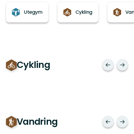
Kategorier
Utegym
Cykling
Van
Cykling
Vandring