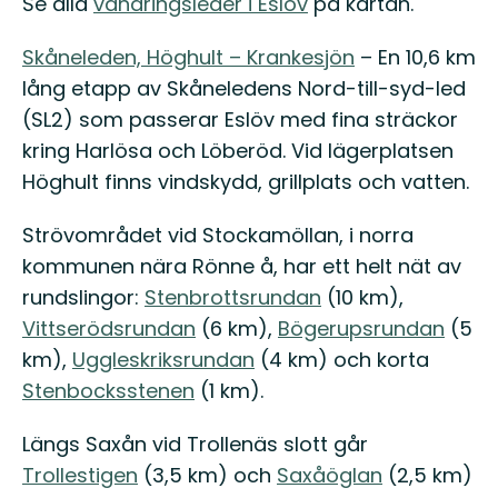
Se alla
vandringsleder i Eslöv
på kartan.
Skåneleden, Höghult – Krankesjön
– En 10,6 km
lång etapp av Skåneledens Nord-till-syd-led
(SL2) som passerar Eslöv med fina sträckor
kring Harlösa och Löberöd. Vid lägerplatsen
Höghult finns vindskydd, grillplats och vatten.
Strövområdet vid Stockamöllan, i norra
kommunen nära Rönne å, har ett helt nät av
rundslingor:
Stenbrottsrundan
(10 km),
Vittserödsrundan
(6 km),
Bögerupsrundan
(5
km),
Uggleskriksrundan
(4 km) och korta
Stenbocksstenen
(1 km).
Längs Saxån vid Trollenäs slott går
Trollestigen
(3,5 km) och
Saxåöglan
(2,5 km)