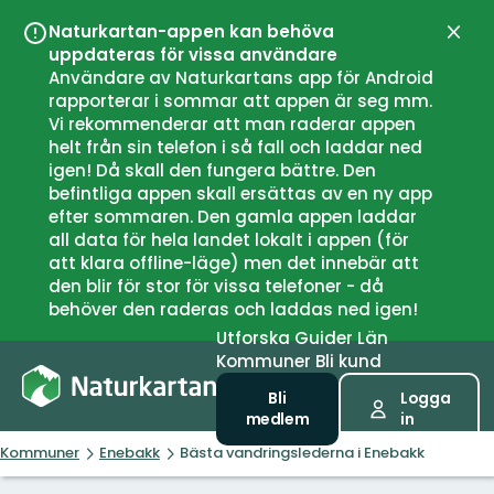
Naturkartan-appen kan behöva
Stän
uppdateras för vissa användare
Användare av Naturkartans app för Android
rapporterar i sommar att appen är seg mm.
Vi rekommenderar att man raderar appen
helt från sin telefon i så fall och laddar ned
igen! Då skall den fungera bättre. Den
befintliga appen skall ersättas av en ny app
efter sommaren. Den gamla appen laddar
all data för hela landet lokalt i appen (för
att klara offline-läge) men det innebär att
den blir för stor för vissa telefoner - då
behöver den raderas och laddas ned igen!
Utforska
Guider
Län
Kommuner
Bli kund
Bli
Logga
medlem
in
Kommuner
Enebakk
Bästa vandringslederna i Enebakk