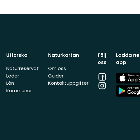
Utforska
Naturkartan
Följ
Ladda ner
oss
app
Naturreservat
Om oss
Facebook
App
Leder
Guider
Store
Län
Kontaktuppgifter
Instagram
App
Kommuner
Store