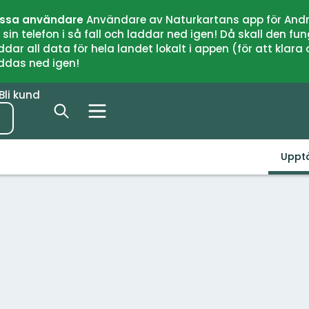
issa användare
Användare av Naturkartans app för Andr
n telefon i så fall och laddar ned igen! Då skall den fun
 all data för hela landet lokalt i appen (för att klara of
addas ned igen!
Bli kund
Uppt