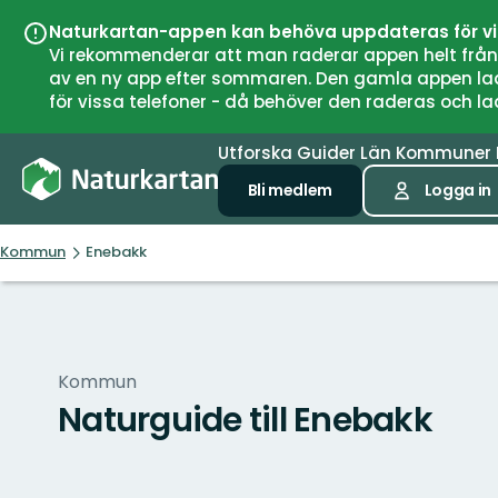
Naturkartan-appen kan behöva uppdateras för v
Vi rekommenderar att man raderar appen helt från si
av en ny app efter sommaren. Den gamla appen laddar
för vissa telefoner - då behöver den raderas och l
Utforska
Guider
Län
Kommuner
Bli medlem
Logga in
Kommun
Enebakk
Kommun
Naturguide till Enebakk