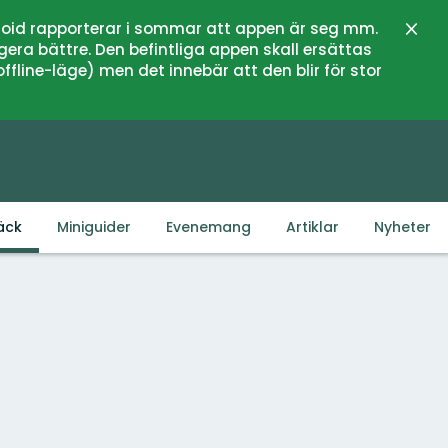
oid rapporterar i sommar att appen är seg mm.
Stän
gera bättre. Den befintliga appen skall ersättas
fline-läge) men det innebär att den blir för stor
äck
Miniguider
Evenemang
Artiklar
Nyheter