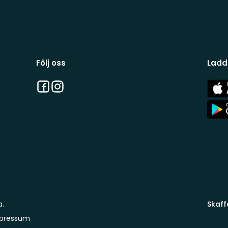
Följ oss
Ladd
Facebook
Instagram
App
Stor
App
Stor
a.
Skaff
pressum