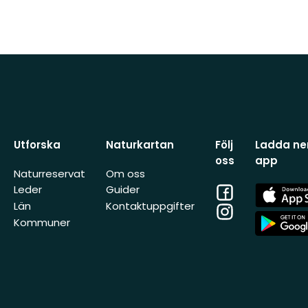
Utforska
Naturkartan
Följ
Ladda ner
oss
app
Naturreservat
Om oss
Facebook
App
Leder
Guider
Store
Län
Kontaktuppgifter
Instagram
App
Kommuner
Store