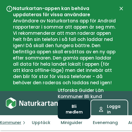
Naturkartan-appen kan behöva
Stän
uppdateras för vissa användare
Användare av Naturkartans app för Android
rapporterar i sommar att appen är seg mm.
Vi rekommenderar att man raderar appen
helt från sin telefon i så fall och laddar ned
igen! Då skall den fungera bättre. Den
befintliga appen skall ersättas av en ny app
efter sommaren. Den gamla appen laddar
all data för hela landet lokalt i appen (för
att klara offline-läge) men det innebär att
den blir för stor för vissa telefoner - då
behöver den raderas och laddas ned igen!
Utforska
Guider
Län
Kommuner
Bli kund
Bli
Logga
medlem
in
Upptäck
Miniguider
Evenemang
A
Kommuner
Dyrøy