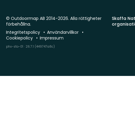
© Outdoormap AB 2014-2026. Alla rättigheter
Skaffa Natu
förbehållna.
organisat
Integritetspolicy
Användarvillkor
Cookiepolicy
Impressum
phx-sto-01 · 26.7.1 (449747a8c)