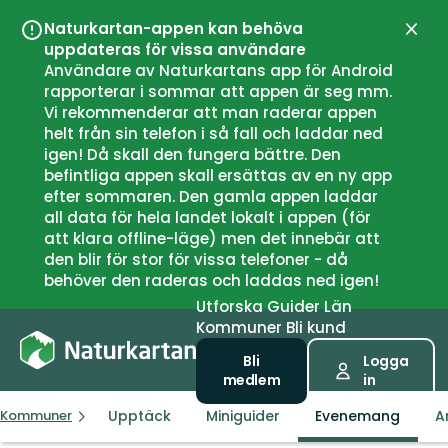
Naturkartan-appen kan behöva
Stän
uppdateras för vissa användare
Användare av Naturkartans app för Android
rapporterar i sommar att appen är seg mm.
Vi rekommenderar att man raderar appen
helt från sin telefon i så fall och laddar ned
igen! Då skall den fungera bättre. Den
befintliga appen skall ersättas av en ny app
efter sommaren. Den gamla appen laddar
all data för hela landet lokalt i appen (för
att klara offline-läge) men det innebär att
den blir för stor för vissa telefoner - då
behöver den raderas och laddas ned igen!
Utforska
Guider
Län
Kommuner
Bli kund
Bli
Logga
medlem
in
Upptäck
Miniguider
Evenemang
A
Kommuner
Dyrøy