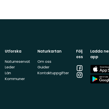
Utforska
Naturkartan
Följ
Ladda ner
oss
app
Naturreservat
Om oss
Facebook
App
Leder
Guider
Store
Län
Kontaktuppgifter
Instagram
App
Kommuner
Store