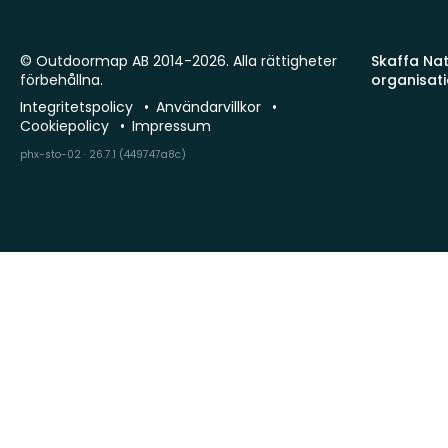
© Outdoormap AB 2014-2026. Alla rättigheter
Skaffa Natu
förbehållna.
organisat
Integritetspolicy
Användarvillkor
Cookiepolicy
Impressum
phx-sto-02 · 26.7.1 (449747a8c)