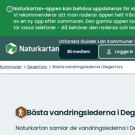
Naturkartan-appen kan behöva uppdateras för v
Vi rekommenderar att man raderar appen helt från si
av en ny app efter sommaren. Den gamla appen laddar
för vissa telefoner - då behöver den raderas och l
Utforska
Guider
Län
Kommuner
Bli medlem
Logga in
Kommuner
Degerfors
Bästa vandringslederna i Degerfors
Bästa vandringslederna i Deg
Naturkartan samlar de vandringslederna i 