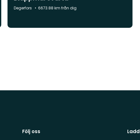
Kommun:
Degerfors
6673.88 km från dig
Följ oss
Ladd