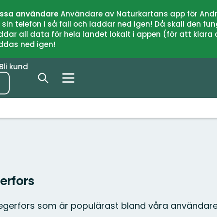
issa användare
Användare av Naturkartans app för Andr
n telefon i så fall och laddar ned igen! Då skall den fun
 all data för hela landet lokalt i appen (för att klara of
addas ned igen!
Bli kund
erfors
Degerfors som är populärast bland våra användare