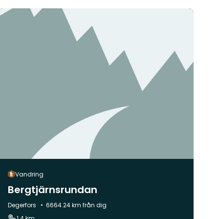
Vandring
Bergtjärnsrundan
Kommun:
Degerfors
6664.24 km från dig
1.4 km