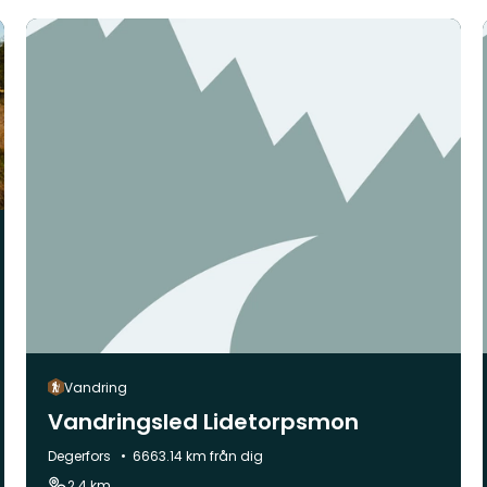
Vandring
Vandringsled Lidetorpsmon
Kommun:
Degerfors
6663.14 km från dig
2.4 km