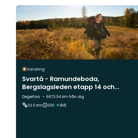
Vandring
Svartå - Ramundeboda,
Bergslagsleden etapp 14 och
Munkastigen etapp 3
Kommun:
Degerfors
6673.54 km från dig
Svårighetsgrad:
22.0 km
330
Blå