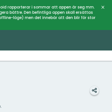
oid rapporterar i sommar att appen är seg mm.
Stän
gera bättre. Den befintliga appen skall ersättas
fline-läge) men det innebär att den blir för stor
Dela
.