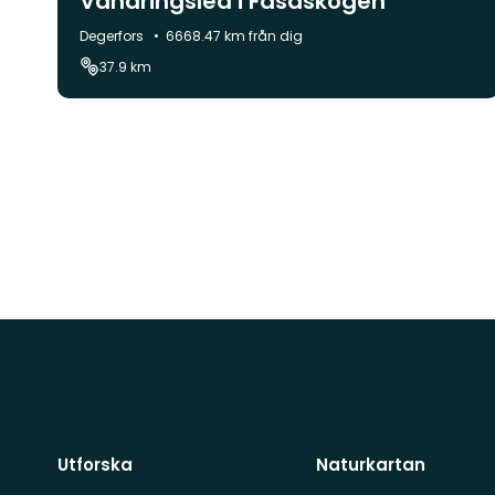
Vandringsled i Fasaskogen
Kommun:
Degerfors
6668.47 km från dig
37.9 km
Utforska
Naturkartan