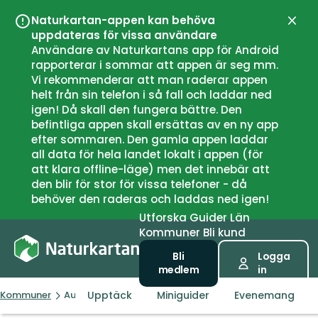
Naturkartan-appen kan behöva
Stän
uppdateras för vissa användare
Användare av Naturkartans app för Android
rapporterar i sommar att appen är seg mm.
Vi rekommenderar att man raderar appen
helt från sin telefon i så fall och laddar ned
igen! Då skall den fungera bättre. Den
befintliga appen skall ersättas av en ny app
efter sommaren. Den gamla appen laddar
all data för hela landet lokalt i appen (för
att klara offline-läge) men det innebär att
den blir för stor för vissa telefoner - då
behöver den raderas och laddas ned igen!
Utforska
Guider
Län
Kommuner
Bli kund
Bli
Logga
medlem
in
Upptäck
Miniguider
Evenemang
Kommuner
Austrheim