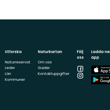
Utforska
Naturkartan
Följ
Ladda ner
oss
app
Naturreservat
Om oss
Facebook
App
Leder
Guider
Store
Län
Kontaktuppgifter
Instagram
App
Kommuner
Store