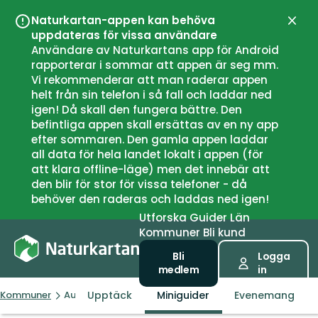
Naturkartan-appen kan behöva
Stän
uppdateras för vissa användare
Användare av Naturkartans app för Android
rapporterar i sommar att appen är seg mm.
Vi rekommenderar att man raderar appen
helt från sin telefon i så fall och laddar ned
igen! Då skall den fungera bättre. Den
befintliga appen skall ersättas av en ny app
efter sommaren. Den gamla appen laddar
all data för hela landet lokalt i appen (för
att klara offline-läge) men det innebär att
den blir för stor för vissa telefoner - då
behöver den raderas och laddas ned igen!
Utforska
Guider
Län
Kommuner
Bli kund
Bli
Logga
medlem
in
Upptäck
Miniguider
Evenemang
Kommuner
Austrheim