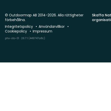
© Outdoormap AB 2014-2026. Alla rättigheter
Skaffa Natu
förbehållna.
organisat
Integritetspolicy
Användarvillkor
Cookiepolicy
Impressum
phx-sto-01 · 26.7.1 (449747a8c)