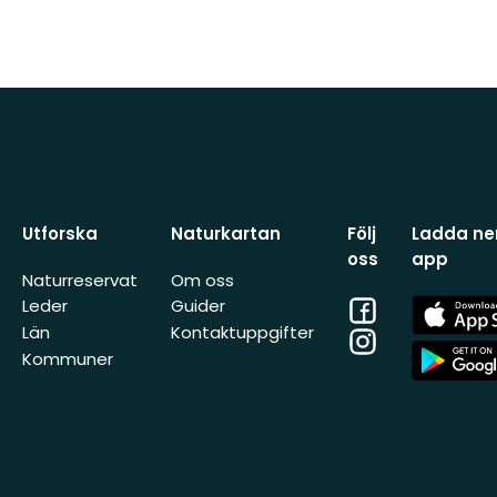
Utforska
Naturkartan
Följ
Ladda ner
oss
app
Naturreservat
Om oss
Facebook
App
Leder
Guider
Store
Län
Kontaktuppgifter
Instagram
App
Kommuner
Store