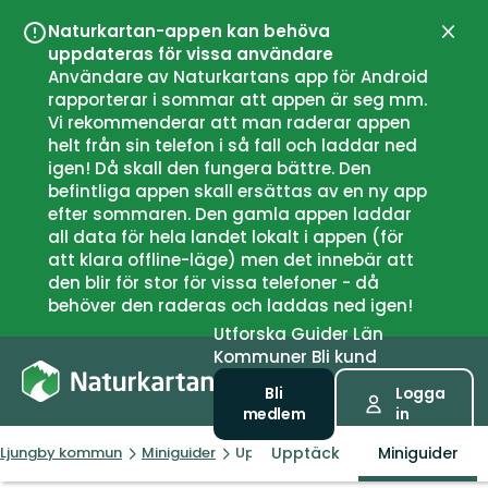
Naturkartan-appen kan behöva
Stän
uppdateras för vissa användare
Användare av Naturkartans app för Android
rapporterar i sommar att appen är seg mm.
Vi rekommenderar att man raderar appen
helt från sin telefon i så fall och laddar ned
igen! Då skall den fungera bättre. Den
befintliga appen skall ersättas av en ny app
efter sommaren. Den gamla appen laddar
all data för hela landet lokalt i appen (för
att klara offline-läge) men det innebär att
den blir för stor för vissa telefoner - då
behöver den raderas och laddas ned igen!
Utforska
Guider
Län
Kommuner
Bli kund
Bli
Logga
medlem
in
Upptäck
Miniguider
Ljungby kommun
Miniguider
Upplev sjön Bolmen från cykelsadeln 