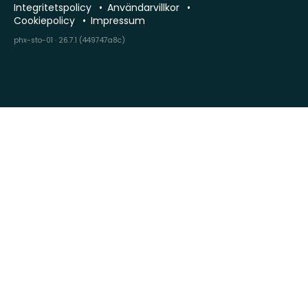
Integritetspolicy
Användarvillkor
Cookiepolicy
Impressum
phx-sto-01 · 26.7.1 (449747a8c)