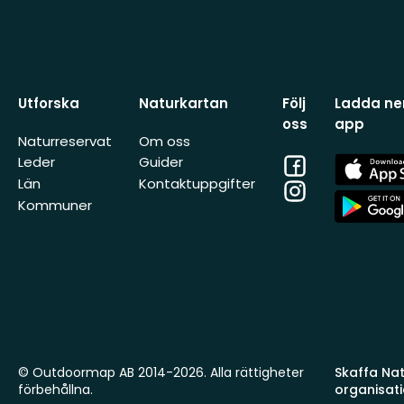
Utforska
Naturkartan
Följ
Ladda ner
oss
app
Naturreservat
Om oss
Facebook
App
Leder
Guider
Store
Län
Kontaktuppgifter
Instagram
App
Kommuner
Store
© Outdoormap AB 2014-2026. Alla rättigheter
Skaffa Natu
förbehållna.
organisat