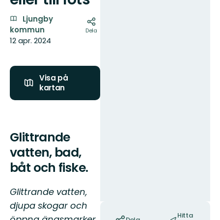
Ljungby
kommun
Dela
12 apr. 2024
Visa på
kartan
Glittrande
vatten, bad,
båt och fiske.
Glittrande vatten,
djupa skogar och
Åtgärder
Hitta
öppna ängsmarker
Dela