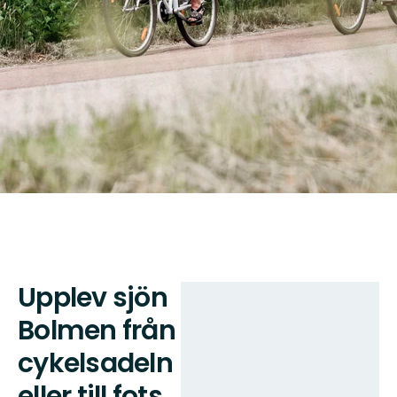
Upplev sjön
Karta
Bolmen från
cykelsadeln
eller till fots