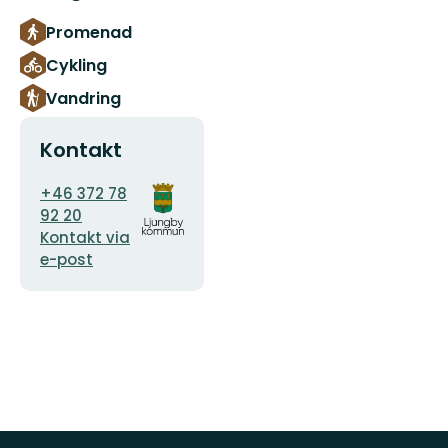
Promenad
Cykling
Vandring
Kontakt
E-
Organisationens
+46 372 78
postadress
logotyp
92 20
Kontakt via
e-post