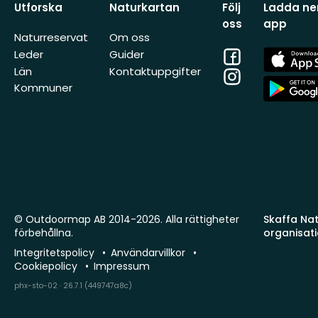
Utforska
Naturkartan
Följ
Ladda ner
oss
app
Naturreservat
Om oss
Facebook
App
Leder
Guider
Store
Län
Kontaktuppgifter
Instagram
App
Kommuner
Store
© Outdoormap AB 2014-2026. Alla rättigheter
Skaffa Natu
förbehållna.
organisat
Integritetspolicy
Användarvillkor
Cookiepolicy
Impressum
phx-sto-02 · 26.7.1 (449747a8c)