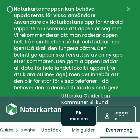
Naturkartan-appen kan behöva
Stän
uppdateras för vissa användare
Användare av Naturkartans app för Android
rapporterar i sommar att appen är seg mm.
Vi rekommenderar att man raderar appen
helt från sin telefon i så fall och laddar ned
igen! Då skall den fungera bättre. Den
befintliga appen skall ersättas av en ny app
efter sommaren. Den gamla appen laddar
all data för hela landet lokalt i appen (för
att klara offline-läge) men det innebär att
den blir för stor för vissa telefoner - då
behöver den raderas och laddas ned igen!
Utforska
Guider
Län
Kommuner
Bli kund
Bli
Logga
medlem
in
Upptäck
Miniguider
Evenemang
Guider
Ljungby kommun