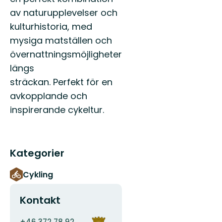
av naturupplevelser och
kulturhistoria, med
mysiga matställen och
övernattningsmöjligheter
längs
sträckan. Perfekt för en
avkopplande och
inspirerande cykeltur.
Kategorier
Cykling
Kontakt
E-
Organisationens
+46 372 78 92