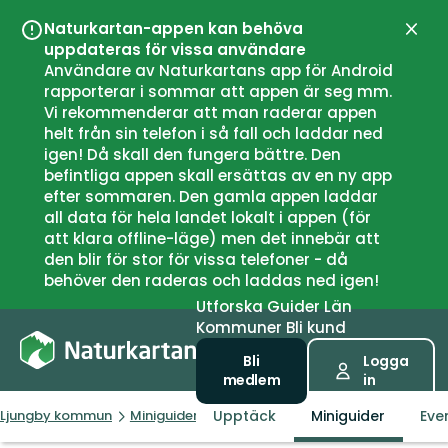
Naturkartan-appen kan behöva
Stän
uppdateras för vissa användare
Användare av Naturkartans app för Android
rapporterar i sommar att appen är seg mm.
Vi rekommenderar att man raderar appen
helt från sin telefon i så fall och laddar ned
igen! Då skall den fungera bättre. Den
befintliga appen skall ersättas av en ny app
efter sommaren. Den gamla appen laddar
all data för hela landet lokalt i appen (för
att klara offline-läge) men det innebär att
den blir för stor för vissa telefoner - då
behöver den raderas och laddas ned igen!
Utforska
Guider
Län
Kommuner
Bli kund
Bli
Logga
medlem
in
Upptäck
Miniguider
Ev
Ljungby kommun
Miniguider
Cykla längs skyltade leder