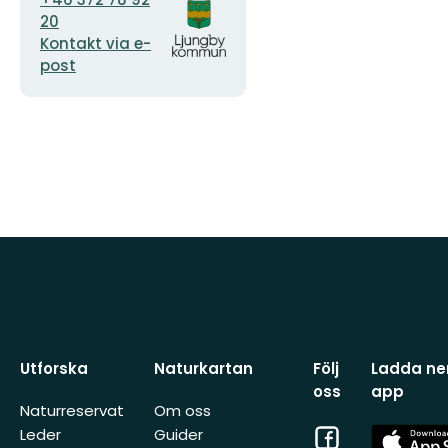
postadress
logotyp
20
Kontakt via e-
post
Utforska
Naturkartan
Följ
Ladda ner
oss
app
Naturreservat
Om oss
Facebook
App
Leder
Guider