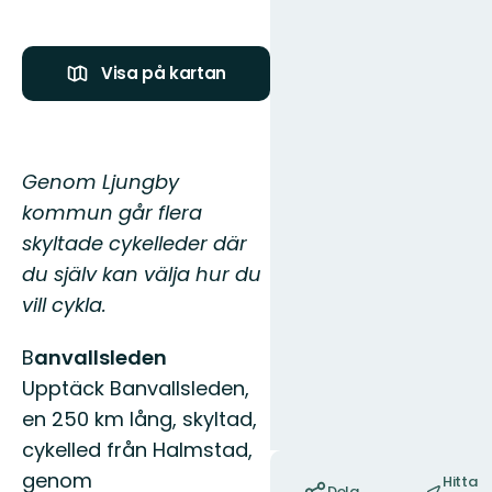
Visa på kartan
Genom Ljungby
kommun går flera
skyltade cykelleder där
du själv kan välja hur du
vill cykla.
B
anvallsleden
Upptäck Banvallsleden,
en 250 km lång, skyltad,
cykelled från Halmstad,
Åtgärder
genom
Hitta
Dela