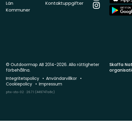
Store
Län
Kontaktuppgifter
Instagram
App
Kommuner
Store
© Outdoormap AB 2014-2026. Alla rättigheter
Skaffa Natu
förbehållna.
organisat
Integritetspolicy
Användarvillkor
Cookiepolicy
Impressum
phx-sto-02 · 26.7.1 (449747a8c)