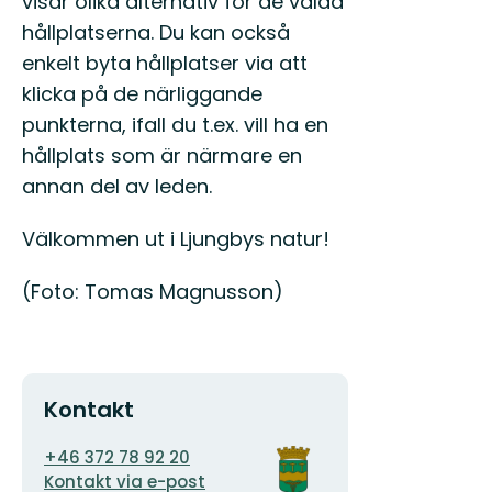
visar olika alternativ för de valda
hållplatserna. Du kan också
enkelt byta hållplatser via att
klicka på de närliggande
punkterna, ifall du t.ex. vill ha en
hållplats som är närmare en
annan del av leden.
Välkommen ut i Ljungbys natur!
(Foto: Tomas Magnusson)
Kontakt
E-
Organisationens
+46 372 78 92 20
postadress
logotyp
Kontakt via e-post