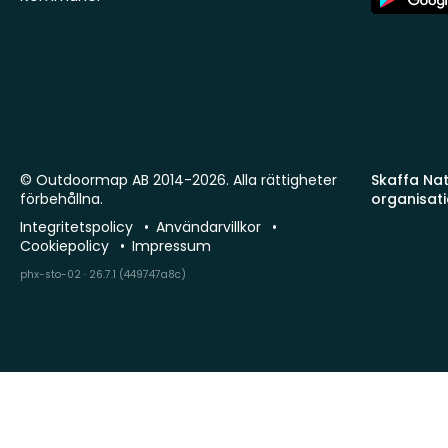
Store
© Outdoormap AB 2014-2026. Alla rättigheter
Skaffa Natu
förbehållna.
organisat
Integritetspolicy
Användarvillkor
Cookiepolicy
Impressum
phx-sto-02 · 26.7.1 (449747a8c)