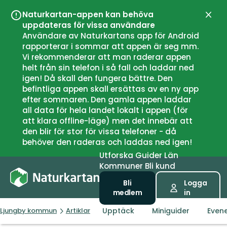
Naturkartan-appen kan behöva
Stän
uppdateras för vissa användare
Användare av Naturkartans app för Android
rapporterar i sommar att appen är seg mm.
Vi rekommenderar att man raderar appen
helt från sin telefon i så fall och laddar ned
igen! Då skall den fungera bättre. Den
befintliga appen skall ersättas av en ny app
efter sommaren. Den gamla appen laddar
all data för hela landet lokalt i appen (för
att klara offline-läge) men det innebär att
den blir för stor för vissa telefoner - då
behöver den raderas och laddas ned igen!
Utforska
Guider
Län
Kommuner
Bli kund
Bli
Logga
medlem
in
Upptäck
Miniguider
Even
Ljungby kommun
Artiklar
Ta bussen ut till naturen