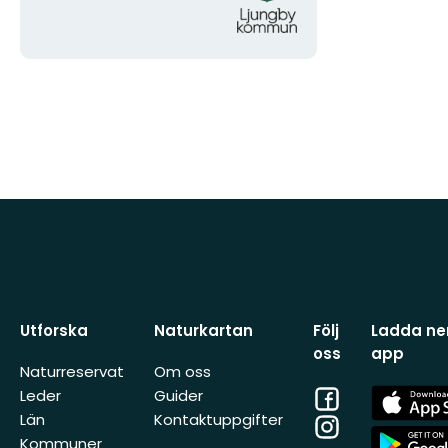
Utforska
Naturkartan
Följ
Ladda ner
oss
app
Naturreservat
Om oss
Facebook
App
Leder
Guider
Store
Län
Kontaktuppgifter
Instagram
App
Kommuner