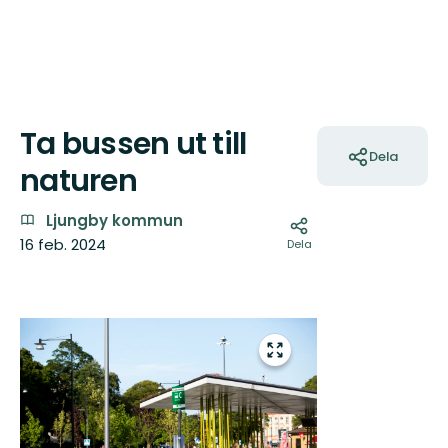
Ta bussen ut till
Åtgärder
Dela
naturen
Ljungby kommun
16 feb. 2024
Dela
Bilder
Gå
till
helskärmsläge