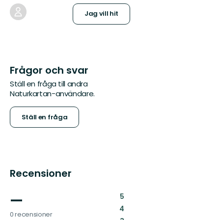
Jag vill hit
Frågor och svar
Ställ en fråga till andra
Naturkartan-användare.
Ställ en fråga
Recensioner
—
:
5
:
4
0 recensioner