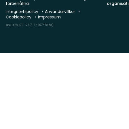
förbehållna.
organisat
Integritetspolicy
Användarvillkor
Cookiepolicy
Impressum
phx-sto-02 · 26.7.1 (449747a8c)