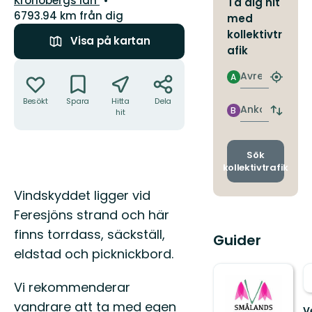
Kronobergs län
Ta dig hit
6793.94 km från dig
med
kollektivtr
Visa på kartan
afik
Åtgärder
Avresa
A
Hitta
närmas
Besökt
Spara
Hitta
Dela
hållpla
Ankomst
B
hit
Byt
avgång
och
ankomst
Sök
kollektivtrafik
Beskrivning
Vindskyddet ligger vid
Feresjöns strand och här
finns torrdass, säckställ,
Guider
eldstad och picknickbord.
Vi rekommenderar
vandrare att ta med egen
V