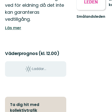
ved för eldning då det inte
k
G
kan garanteras
o
Smålandsleden
vedtillgång.
g
Upplev
sk
Smålands
Läs mer
P
omväxlande
ri
natur
och
rika
kultu...
Väderprognos (kl. 12.00)
Laddar...
Ta dig hit med
kollektivtrafik