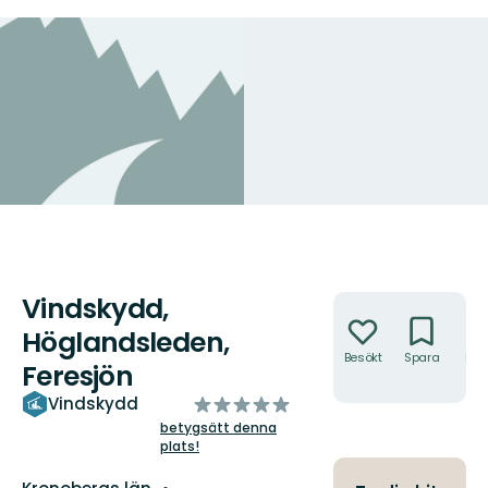
Vindskydd,
Åtgärder
Höglandsleden,
Besökt
Spara
Hitt
Feresjön
hit
av
Vindskydd
5
betygsätt denna
plats!
stjärnor
Län: