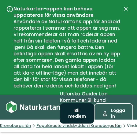
Naturkartan-appen kan behöva
Stän
uppdateras för vissa användare
Användare av Naturkartans app för Android
rapporterar i sommar att appen är seg mm.
Vi rekommenderar att man raderar appen
helt från sin telefon i så fall och laddar ned
igen! Då skall den fungera bättre. Den
befintliga appen skall ersättas av en ny app
efter sommaren. Den gamla appen laddar
all data för hela landet lokalt i appen (för
att klara offline-läge) men det innebär att
den blir för stor för vissa telefoner - då
behöver den raderas och laddas ned igen!
Utforska
Guider
Län
Kommuner
Bli kund
Bli
Logga
medlem
in
Kronobergs län
Populäraste vindskydden i Kronobergs län
Vind