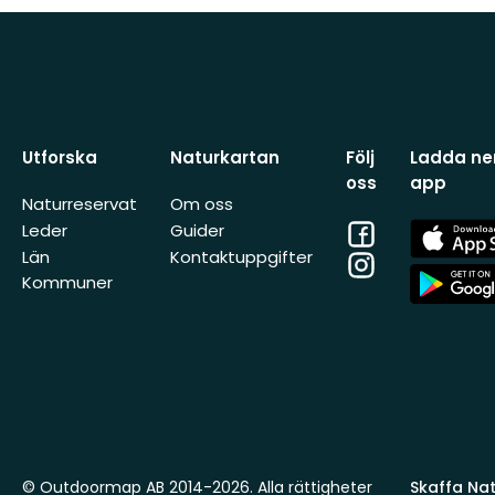
Utforska
Naturkartan
Följ
Ladda ner
oss
app
Naturreservat
Om oss
Facebook
App
Leder
Guider
Store
Län
Kontaktuppgifter
Instagram
App
Kommuner
Store
© Outdoormap AB 2014-2026. Alla rättigheter
Skaffa Natu