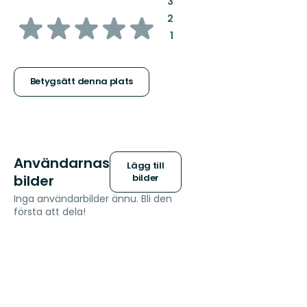
:
3
av
:
2
:
1
5
stjärnor
Betygsätt denna plats
Användarnas
Lägg till
bilder
bilder
Inga användarbilder ännu. Bli den
första att dela!