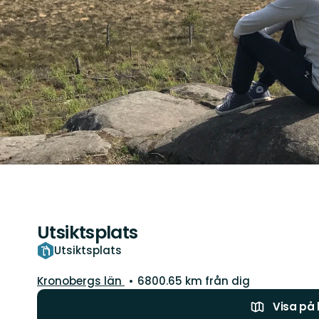
Utsiktsplats
Utsiktsplats
Län:
Kronobergs län
6800.65 km från dig
Visa på