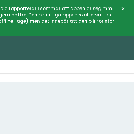
oid rapporterar i sommar att appen är seg mm.
Stän
gera bättre. Den befintliga appen skall ersättas
fline-läge) men det innebär att den blir för stor