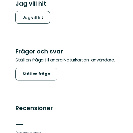
Jag vill hit
Jag vill hit
Frågor och svar
Ställ en fråga till andra Naturkartan-användare.
Ställ en fråga
Recensioner
—
0 recensioner