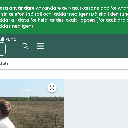
issa användare
Användare av Naturkartans app för Andr
n telefon i så fall och laddar ned igen! Då skall den fun
 all data för hela landet lokalt i appen (för att klara of
addas ned igen!
Bli kund
plats
Gå
till
helskärmsläge