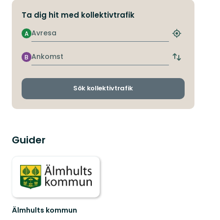
Ta dig hit med kollektivtrafik
Avresa
A
Hitta
närmaste
hållplats
Ankomst
B
Byt
avgångs-
och
ankomsthållp
Sök kollektivtrafik
Guider
Älmhults kommun
Välkommen