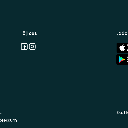
Följ oss
Ladd
Facebook
Instagram
App
Stor
App
Stor
a.
Skaff
pressum