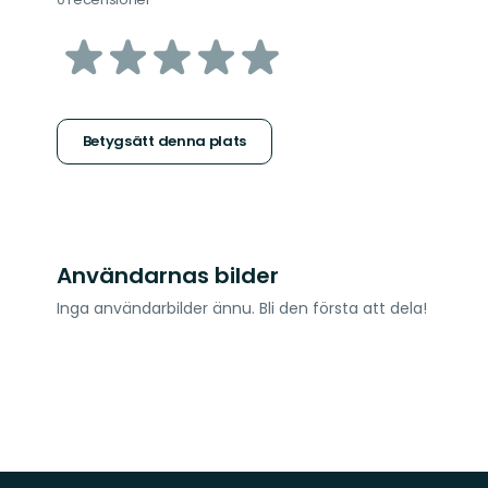
av
5
stjärnor
Betygsätt denna plats
Användarnas bilder
Inga användarbilder ännu. Bli den första att dela!