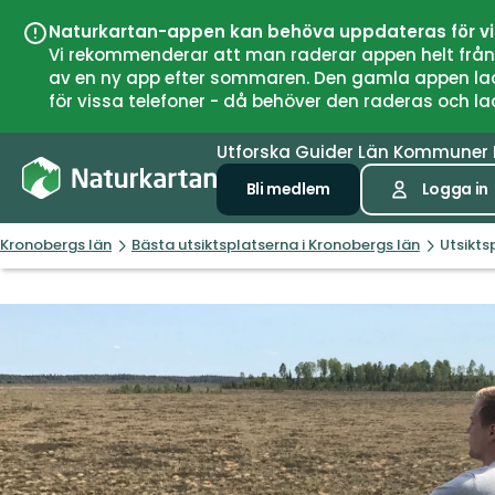
Naturkartan-appen kan behöva uppdateras för v
Vi rekommenderar att man raderar appen helt från si
av en ny app efter sommaren. Den gamla appen laddar
för vissa telefoner - då behöver den raderas och l
Utforska
Guider
Län
Kommuner
Bli medlem
Logga in
Kronobergs län
Bästa utsiktsplatserna i Kronobergs län
Utsikts