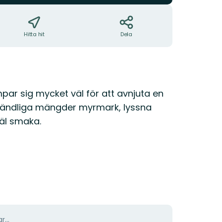
Hitta hit
Dela
mpar sig mycket väl för att avnjuta en
 oändliga mängder myrmark, lyssna
väl smaka.
r...