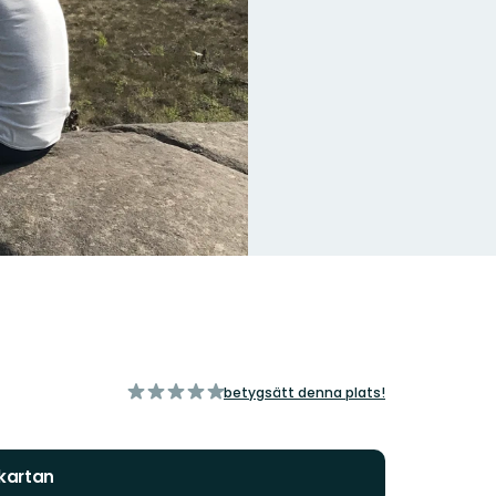
av
betygsätt denna plats!
5
stjärnor
 kartan