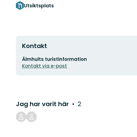
Utsiktsplats
Kontakt
E-
Älmhults turistinformation
postadress
Kontakt via e-post
Jag har varit här
2