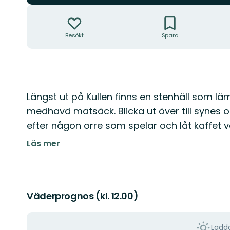
Åtgärder
Besökt
Spara
Beskrivning
Längst ut på Kullen finns en stenhäll som lä
medhavd matsäck. Blicka ut över till synes
efter någon orre som spelar och låt kaffet 
Läs mer
Väderprognos (kl. 12.00)
Ladda