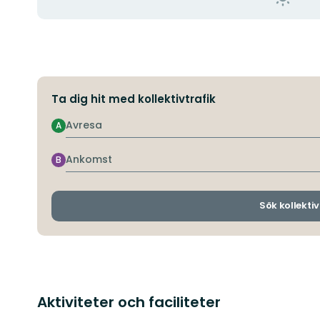
Ta dig hit med kollektivtrafik
Avresa
A
Ankomst
B
Sök kollektiv
Aktiviteter och faciliteter