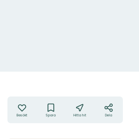
Åtgärder
Besökt
Spara
Hitta hit
Dela