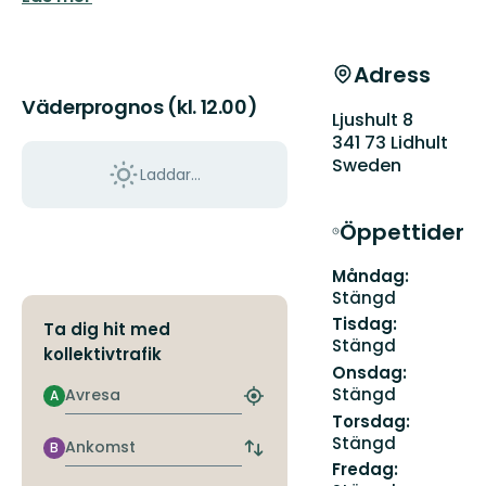
Adress
Väderprognos (kl. 12.00)
Ljushult 8
341 73 Lidhult
Sweden
Laddar...
Öppettider
Måndag:
Stängd
Tisdag:
Ta dig hit med
Stängd
kollektivtrafik
Onsdag:
Avresa
Stängd
A
Hitta
Torsdag:
närmaste
Stängd
hållplats
Ankomst
B
Byt
Fredag:
avgångs-