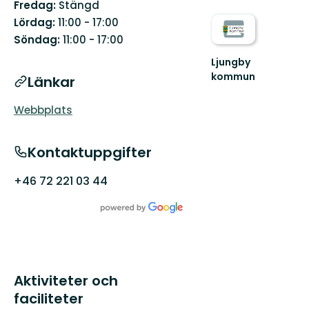
Fredag:
Stängd
Lördag:
11:00 - 17:00
Söndag:
11:00 - 17:00
Ljungby
kommun
Länkar
Lämna
vägen,
Webbplats
ta
spåret.
Kontaktuppgifter
+46 72 221 03 44
Aktiviteter och
faciliteter