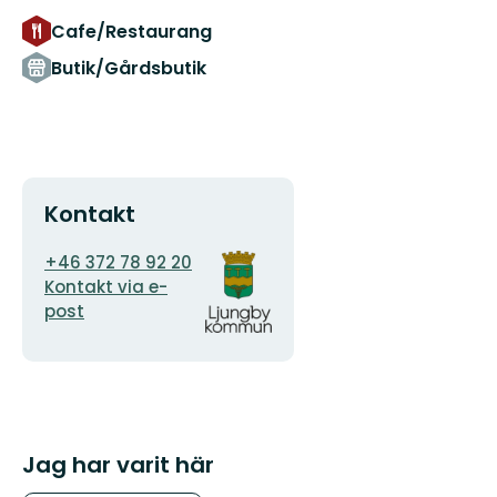
Cafe/Restaurang
Butik/Gårdsbutik
Kontakt
E-
Organisationens
+46 372 78 92 20
postadress
logotyp
Kontakt via e-
post
Jag har varit här