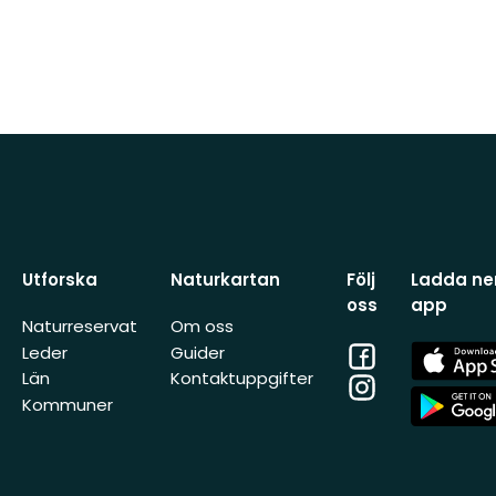
Utforska
Naturkartan
Följ
Ladda ner
oss
app
Naturreservat
Om oss
Facebook
App
Leder
Guider
Store
Län
Kontaktuppgifter
Instagram
App
Kommuner
Store