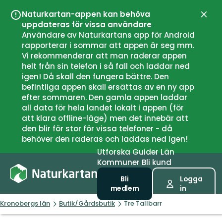
Naturkartan-appen kan behöva
Stän
uppdateras för vissa användare
Användare av Naturkartans app för Android
rapporterar i sommar att appen är seg mm.
Vi rekommenderar att man raderar appen
helt från sin telefon i så fall och laddar ned
igen! Då skall den fungera bättre. Den
befintliga appen skall ersättas av en ny app
efter sommaren. Den gamla appen laddar
all data för hela landet lokalt i appen (för
att klara offline-läge) men det innebär att
den blir för stor för vissa telefoner - då
behöver den raderas och laddas ned igen!
Utforska
Guider
Län
Kommuner
Bli kund
Bli
Logga
medlem
in
Kronobergs län
Butik/Gårdsbutik
Tre Tallbarr