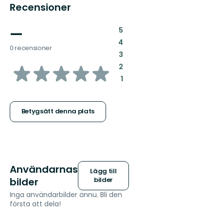
Recensioner
—
:
5
:
4
0 recensioner
:
3
av
:
2
:
1
5
stjärnor
Betygsätt denna plats
Användarnas
Lägg till
bilder
bilder
Inga användarbilder ännu. Bli den
första att dela!