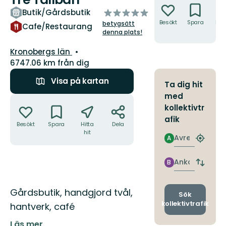
av
Butik/Gårdsbutik
5
Besökt
Spara
Hitt
betygsätt
Cafe/Restaurang
hit
stjärnor
denna plats!
Län:
Kronobergs län
6747.06 km från dig
Visa på kartan
Ta dig hit
med
Åtgärder
kollektivtr
afik
Besökt
Spara
Hitta
Dela
hit
Avresa
A
Hitta
närmas
hållpla
Ankomst
B
Byt
avgång
och
Beskrivning
Gårdsbutik, handgjord tvål,
ankomst
Sök
kollektivtrafik
hantverk, café
Läs mer