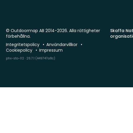
© Outdoormap AB 2014-2026. Alla rättigheter
Skaffa Natu
förbehållna.
organisat
Integritetspolicy
Användarvillkor
Cookiepolicy
Impressum
phx-sto-02 · 26.7.1 (449747a8c)