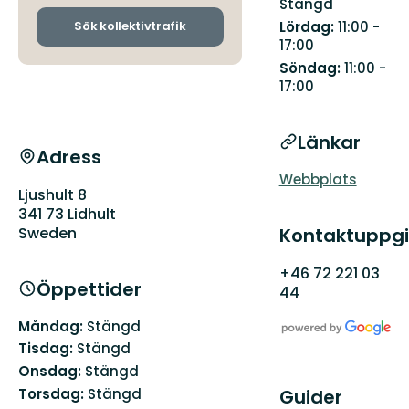
Stängd
och
ankomsthållplatser
Lördag:
11:00 -
Sök kollektivtrafik
17:00
Söndag:
11:00 -
17:00
Länkar
Adress
Webbplats
Ljushult 8
341 73 Lidhult
Sweden
Kontaktuppgi
+46 72 221 03
Öppettider
44
Måndag:
Stängd
Tisdag:
Stängd
Onsdag:
Stängd
Torsdag:
Stängd
Guider