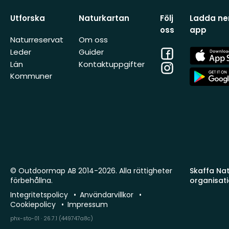
Utforska
Naturkartan
Följ
Ladda ner
oss
app
Naturreservat
Om oss
Facebook
App
Leder
Guider
Store
Län
Kontaktuppgifter
Instagram
App
Kommuner
Store
© Outdoormap AB 2014-2026. Alla rättigheter
Skaffa Natu
förbehållna.
organisat
Integritetspolicy
Användarvillkor
Cookiepolicy
Impressum
phx-sto-01 · 26.7.1 (449747a8c)