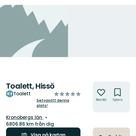
Toalett, Hissö
Åtgärder
av
Toalett
5
Besökt
Spara
Hitt
betygsätt denna
hit
plats!
stjärnor
Län:
Kronobergs län
6806.86 km från dig
Visa på kartan