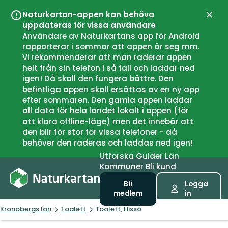
Naturkartan-appen kan behöva
Stän
uppdateras för vissa användare
Användare av Naturkartans app för Android
rapporterar i sommar att appen är seg mm.
Vi rekommenderar att man raderar appen
helt från sin telefon i så fall och laddar ned
igen! Då skall den fungera bättre. Den
befintliga appen skall ersättas av en ny app
efter sommaren. Den gamla appen laddar
all data för hela landet lokalt i appen (för
att klara offline-läge) men det innebär att
den blir för stor för vissa telefoner - då
behöver den raderas och laddas ned igen!
Utforska
Guider
Län
Kommuner
Bli kund
Bli
Logga
medlem
in
Kronobergs län
Toalett
Toalett, Hissö