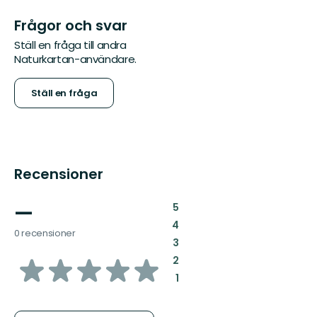
Frågor och svar
Ställ en fråga till andra
Naturkartan-användare.
Ställ en fråga
Recensioner
—
:
5
:
4
0 recensioner
:
3
av
:
2
:
1
5