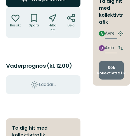
Ta dig hit
med
Åtgärder
kollektivtr
afik
Besökt
Spara
Hitta
Dela
hit
Avresa
A
Hitta
närmas
hållpla
Ankomst
B
Byt
avgång
och
Väderprognos (kl. 12.00)
ankomst
Sök
kollektivtrafik
Laddar...
Ta dig hit med
kollektivtrafik