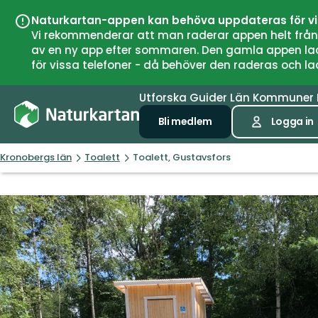
Naturkartan-appen kan behöva uppdateras för v
Vi rekommenderar att man raderar appen helt från si
av en ny app efter sommaren. Den gamla appen laddar
för vissa telefoner - då behöver den raderas och l
Utforska
Guider
Län
Kommuner
Bli medlem
Logga in
Kronobergs län
Toalett
Toalett, Gustavsfors