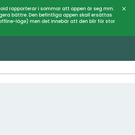
oid rapporterar i sommar att appen är seg mm.
Stän
gera bättre. Den befintliga appen skall ersättas
fline-läge) men det innebär att den blir för stor