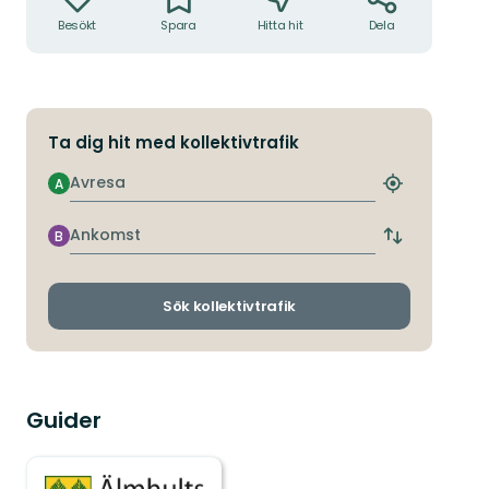
Besökt
Spara
Hitta hit
Dela
Ta dig hit med kollektivtrafik
Avresa
A
Hitta
närmaste
hållplats
Ankomst
B
Byt
avgångs-
och
ankomsthållp
Sök kollektivtrafik
Guider