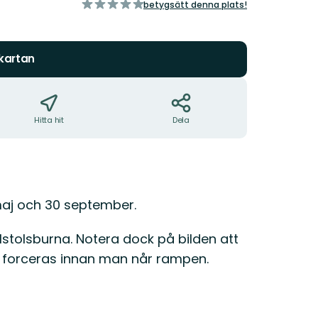
av
betygsätt denna plats!
5
stjärnor
 kartan
Hitta hit
Dela
aj och 30 september.
lstolsburna. Notera dock på bilden att
 forceras innan man når rampen.