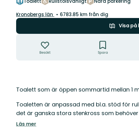
Toalett
Rullstolsvänligt
Nära parkering
Län:
Kronobergs län
6783.85 km från dig
Visa på
Åtgärder
Besökt
Spara
Beskrivning
Toalett som är öppen sommartid mellan 1 m
Toaletten är anpassad med bl.a. stöd för rul
det är ganska stora stenkross som behöver
Läs mer