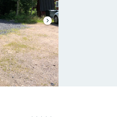
Nästa
bildspel