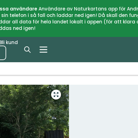
issa användare
Användare av Naturkartans app för Andr
n telefon i så fall och laddar ned igen! Då skall den fun
 all data för hela landet lokalt i appen (för att klara of
addas ned igen!
Bli kund
Gå
till
helskärmsläge