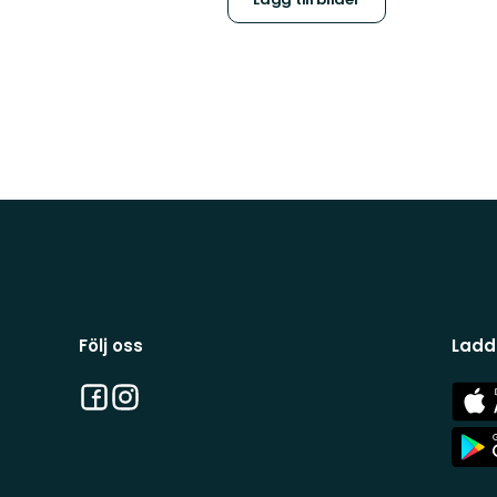
Följ oss
Ladd
Facebook
Instagram
App
Stor
App
Stor