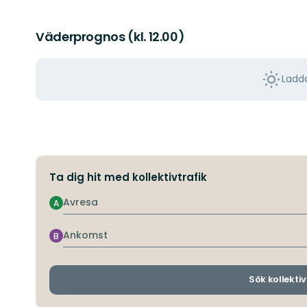
Väderprognos (kl. 12.00)
Ladda
Ta dig hit med kollektivtrafik
Avresa
A
Ankomst
B
Sök kollektiv