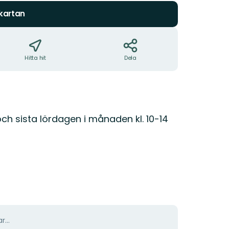
 kartan
Hitta hit
Dela
 och sista lördagen i månaden kl. 10-14
r...