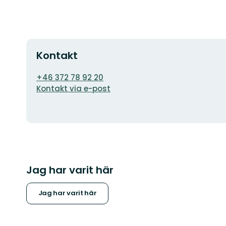
Kontakt
E-
+46 372 78 92 20
postadress
Kontakt via e-post
Jag har varit här
Jag har varit här