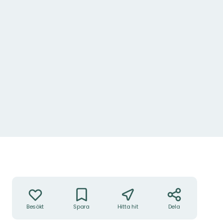
Åtgärder
Besökt
Spara
Hitta hit
Dela