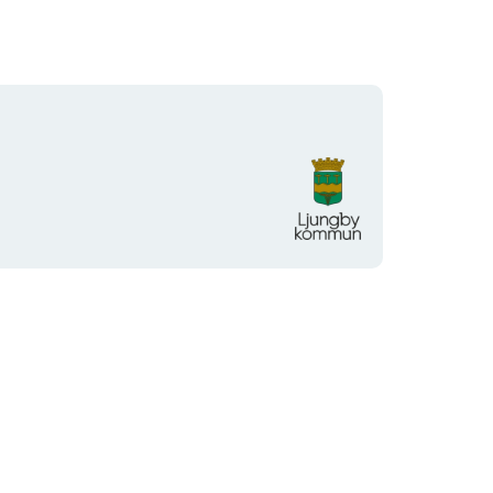
Organisationens
logotyp