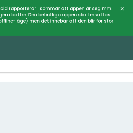
oid rapporterar i sommar att appen är seg mm.
Stän
gera bättre. Den befintliga appen skall ersättas
fline-läge) men det innebär att den blir för stor