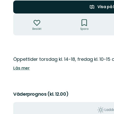
Visa på
Åtgärder
Besökt
Spara
Beskrivning
Öppettider torsdag kl. 14-18, fredag kl. 10-15
Läs mer
Väderprognos (kl. 12.00)
Ladda