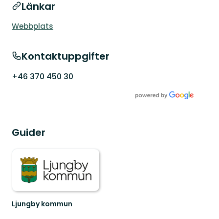
Länkar
Webbplats
Kontaktuppgifter
+46 370 450 30
Guider
Ljungby kommun
Lämna