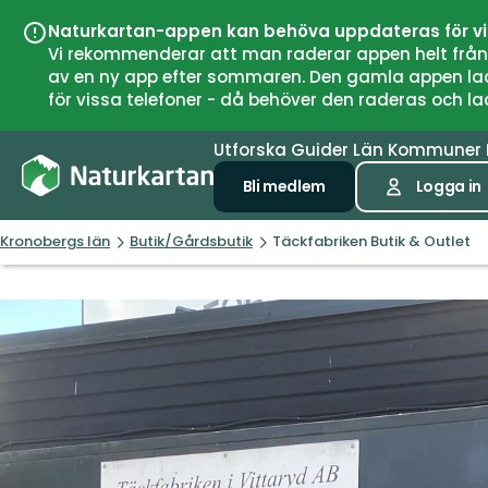
Naturkartan-appen kan behöva uppdateras för v
Vi rekommenderar att man raderar appen helt från si
av en ny app efter sommaren. Den gamla appen laddar
för vissa telefoner - då behöver den raderas och l
Utforska
Guider
Län
Kommuner
Bli medlem
Logga in
Kronobergs län
Butik/Gårdsbutik
Täckfabriken Butik & Outlet