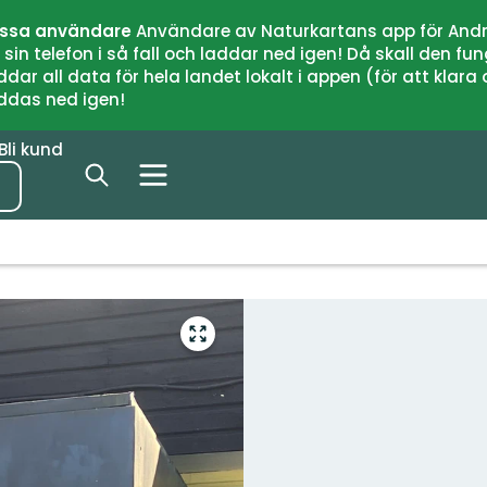
issa användare
Användare av Naturkartans app för Andr
n telefon i så fall och laddar ned igen! Då skall den fun
 all data för hela landet lokalt i appen (för att klara of
addas ned igen!
Bli kund
Gå
till
helskärmsläge