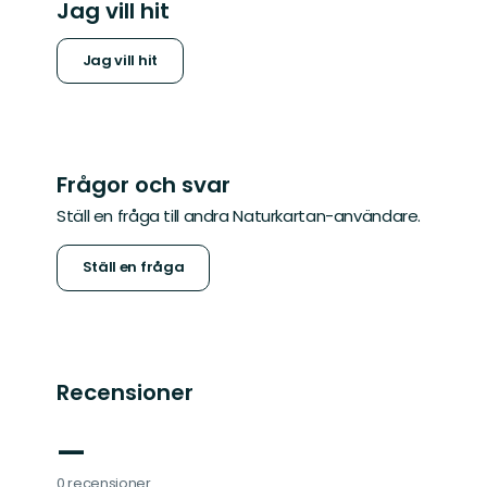
Jag vill hit
Jag vill hit
Frågor och svar
Ställ en fråga till andra Naturkartan-användare.
Ställ en fråga
Recensioner
—
0 recensioner