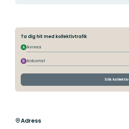
Ta dig hit med kollektivtrafik
Avresa
A
Ankomst
B
Sök kollektiv
Adress