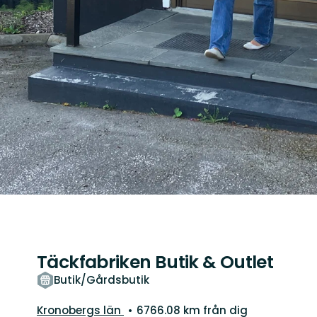
Täckfabriken Butik & Outlet
Butik/Gårdsbutik
Län:
Kronobergs län
6766.08 km från dig