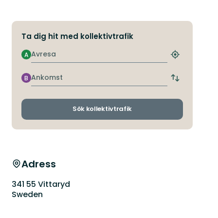
Ta dig hit med kollektivtrafik
Avresa
A
Hitta
närmaste
hållplats
Ankomst
B
Byt
avgångs-
och
ankomsthållp
Sök kollektivtrafik
Adress
341 55 Vittaryd
Sweden