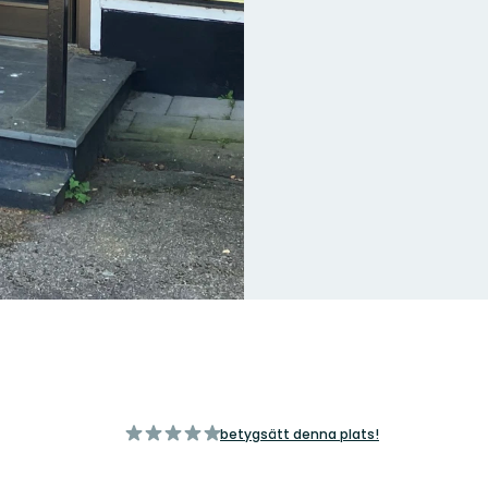
av
betygsätt denna plats!
5
stjärnor