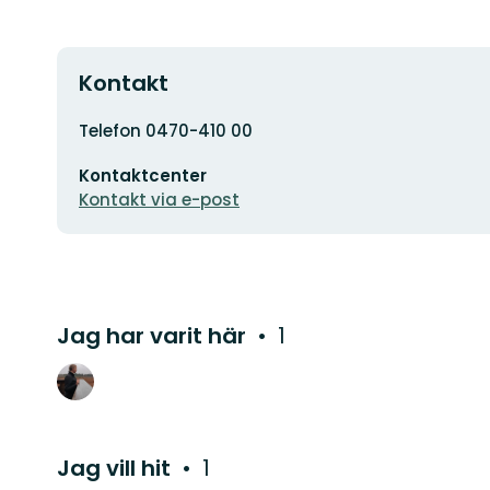
Kontakt
Adress
Telefon 0470-410 00
E-
Kontaktcenter
postadress
Kontakt via e-post
Jag har varit här
1
Jag vill hit
1