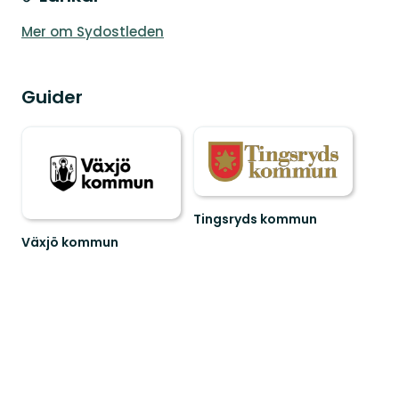
Mer om Sydostleden
Guider
Tingsryds kommun
Välkommen
Växjö kommun
ut
Hitta
i
ut
Tingsryds
i
natur!
hela
Växjö
med
sköna
naturupplevelse...