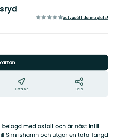
gsryd
av
betygsätt denna plats!
5
stjärnor
 kartan
Hitta hit
Dela
 belagd med asfalt och är näst intill
ö till Simrishamn och utgör en total längd