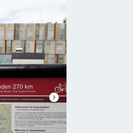
Nästa
bildspel