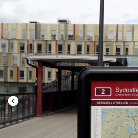
Föregående
bild