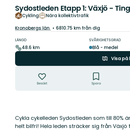
Sydostleden Etapp 1: Växjö - Tin
Cykling
Nära kollektivtrafik
Län:
Kronobergs län
6810.75 km från dig
Information
om
LÄNGD
SVÅRIGHETSGRAD
leden
48.6 km
Blå - medel
Visa på
Åtgärder
Besökt
Spara
Beskrivning
Cykla cykelleden Sydostleden som till 80% är
helt bilfri! Hela leden sträcker sig från Växj