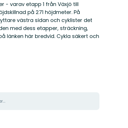
 - varav etapp 1 från Växjö till
öjdskillnad på 271 höjdmeter. På
ryttare västra sidan och cyklister det
eden med dess etapper, sträckning,
på länken här bredvid. Cykla säkert och
r...