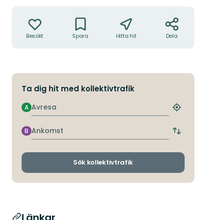
Åtgärder
Besökt
Spara
Hitta hit
Dela
Ta dig hit med kollektivtrafik
Avresa
A
Hitta
närmaste
hållplats
Ankomst
B
Byt
avgångs-
och
ankomsthållp
Sök kollektivtrafik
Länkar