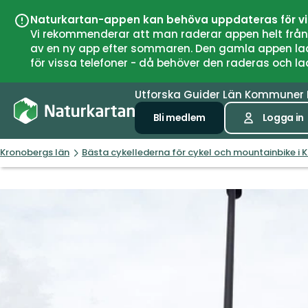
Naturkartan-appen kan behöva uppdateras för v
Vi rekommenderar att man raderar appen helt från si
av en ny app efter sommaren. Den gamla appen laddar
för vissa telefoner - då behöver den raderas och l
Utforska
Guider
Län
Kommuner
Bli medlem
Logga in
Kronobergs län
Bästa cykellederna för cykel och mountainbike i 