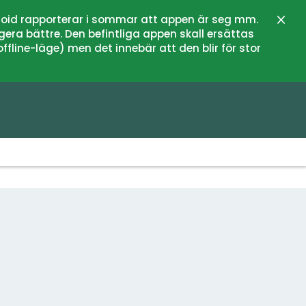
oid rapporterar i sommar att appen är seg mm.
Stän
gera bättre. Den befintliga appen skall ersättas
fline-läge) men det innebär att den blir för stor