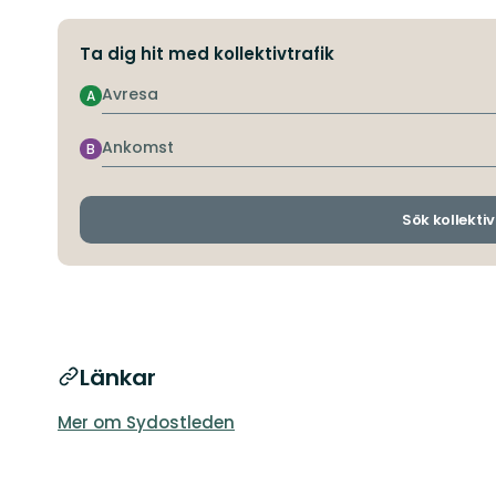
Ta dig hit med kollektivtrafik
Avresa
A
Ankomst
B
Sök kollektiv
Länkar
Mer om Sydostleden