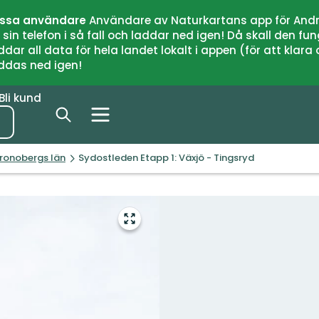
issa användare
Användare av Naturkartans app för Andr
n telefon i så fall och laddar ned igen! Då skall den fun
 all data för hela landet lokalt i appen (för att klara of
addas ned igen!
Bli kund
Kronobergs län
Sydostleden Etapp 1: Växjö - Tingsryd
Gå
till
helskärmsläge