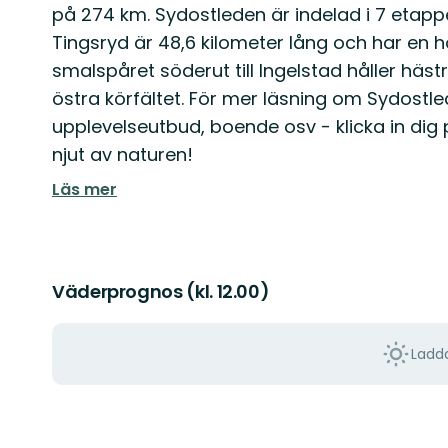
på 274 km. Sydostleden är indelad i 7 etapper
Tingsryd är 48,6 kilometer lång och har en h
smalspåret söderut till Ingelstad håller häst
östra körfältet. För mer läsning om Sydostl
upplevelseutbud, boende osv - klicka in dig 
njut av naturen!
Läs mer
Väderprognos (kl. 12.00)
Ladda