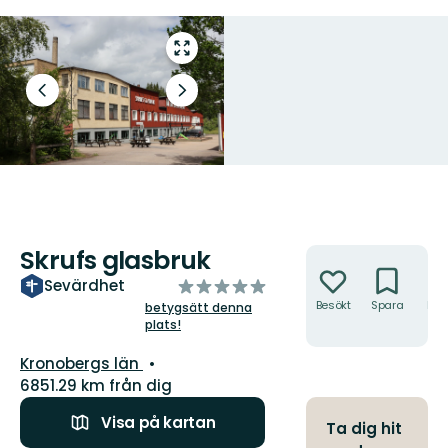
Gå
till
helskärmsläge
Föregående
Nästa
bild
bildspel
Skrufs glasbruk
Åtgärder
av
Sevärdhet
5
Besökt
Spara
Hitt
betygsätt denna
hit
plats!
stjärnor
Län:
Kronobergs län
6851.29 km från dig
Visa på kartan
Ta dig hit