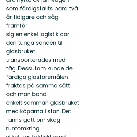
Välkommen
trolska
som färdigställts bara två
till
skogar,
Lessebos
glittrande
år tidigare och såg
fantastiska
sjöar,
framför
natur!
stenmur..
sig en enkel logistik där
den tunga sanden till
glasbruket
transporterades med
tåg. Dessutom kunde de
färdiga glasföremålen
fraktas på samma sätt
och man band
enkelt samman glasbruket
med köparna i stan. Det
fanns gott om skog
runtomkring
vilket var taktiskt med