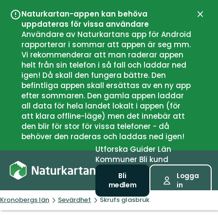
Naturkartan-appen kan behöva
Stän
uppdateras för vissa användare
Användare av Naturkartans app för Android
rapporterar i sommar att appen är seg mm.
Vi rekommenderar att man raderar appen
helt från sin telefon i så fall och laddar ned
igen! Då skall den fungera bättre. Den
befintliga appen skall ersättas av en ny app
efter sommaren. Den gamla appen laddar
all data för hela landet lokalt i appen (för
att klara offline-läge) men det innebär att
den blir för stor för vissa telefoner - då
behöver den raderas och laddas ned igen!
Utforska
Guider
Län
Kommuner
Bli kund
Bli
Logga
medlem
in
Kronobergs län
Sevärdhet
Skrufs glasbruk