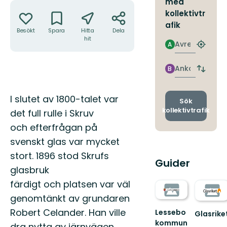
med
Åtgärder
kollektivtr
afik
Besökt
Spara
Hitta
Dela
hit
Avresa
A
Hitta
närmas
hållpla
Ankomst
B
Byt
avgång
och
Beskrivning
I slutet av 1800-talet var
ankomst
Sök
kollektivtrafik
det full rulle i Skruv
och efterfrågan på
svenskt glas var mycket
stort. 1896 stod Skrufs
Guider
glasbruk
färdigt och platsen var väl
genomtänkt av grundaren
Robert Celander. Han ville
Lessebo
Glasrike
kommun
Djupa
dra nytta av järnvägen