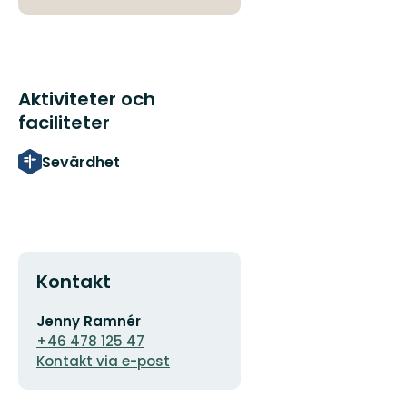
Aktiviteter och
faciliteter
Sevärdhet
Kontakt
E-
Jenny Ramnér
postadress
+46 478 125 47
Kontakt via e-post