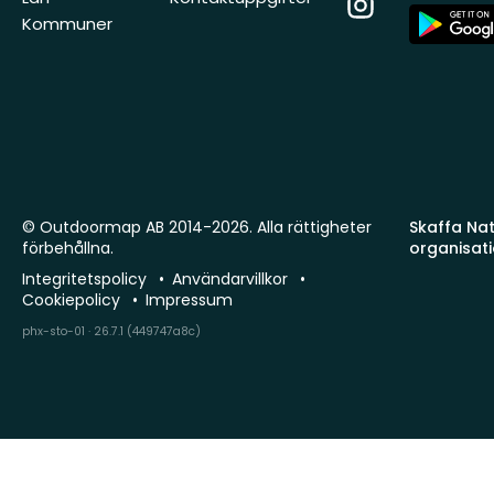
Instagram
App
Kommuner
Store
© Outdoormap AB 2014-2026. Alla rättigheter
Skaffa Natu
förbehållna.
organisat
Integritetspolicy
Användarvillkor
Cookiepolicy
Impressum
phx-sto-01 · 26.7.1 (449747a8c)