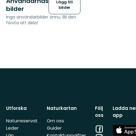
Användarnas
Lägg till
bilder
bilder
Inga användarbilder ännu. Bli den
första att dela!
Utforska
Naturkartan
Följ
Ladda ner
oss
app
Naturreservat
Om oss
Facebook
App
Leder
Guider
Store
Län
Kontaktuppgifter