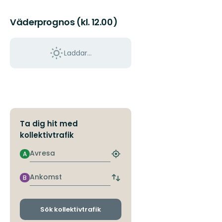
Väderprognos (kl. 12.00)
Laddar...
Ta dig hit med
kollektivtrafik
Avresa
A
Hitta
närmaste
hållplats
Ankomst
B
Byt
avgångs-
och
ankomsthållplatser
Sök kollektivtrafik