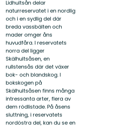
Lidhultsån delar
naturreservatet i en nordlig
och i en sydlig del där
breda vassbälten och
mader omger åns
huvudfåra. I reservatets
norra del ligger
Skälhultsåsen, en
rullstensås där det växer
bok- och blandskog. I
bokskogen på
Skälhultsåsen finns många
intressanta arter, flera av
dem rödlistade. På åsens
sluttning, i reservatets
nordöstra del, kan du se en