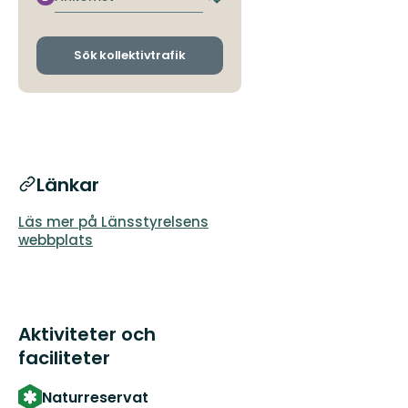
Byt
avgångs-
och
ankomsthållplatser
Sök kollektivtrafik
Länkar
Läs mer på Länsstyrelsens
webbplats
Aktiviteter och
faciliteter
Naturreservat