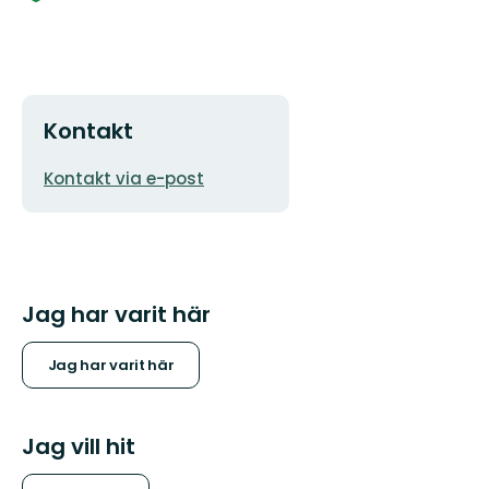
Kontakt
E-
Kontakt via e-post
postadress
Jag har varit här
Jag har varit här
Jag vill hit