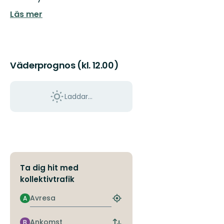
Läs mer
Väderprognos (kl. 12.00)
Laddar...
Ta dig hit med
kollektivtrafik
Avresa
A
Hitta
närmaste
hållplats
Ankomst
B