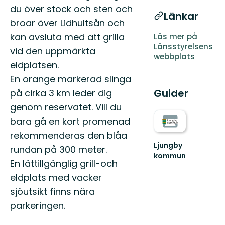
du över stock och sten och
Länkar
broar över Lidhultsån och
kan avsluta med att grilla
Läs mer på
Länsstyrelsens
vid den uppmärkta
webbplats
eldplatsen.
En orange markerad slinga
Guider
på cirka 3 km leder dig
genom reservatet. Vill du
bara gå en kort promenad
rekommenderas den blåa
Ljungby
rundan på 300 meter.
kommun
En lättillgänglig grill-och
Lämna
vägen,
eldplats med vacker
ta
sjöutsikt finns nära
spåret.
parkeringen.