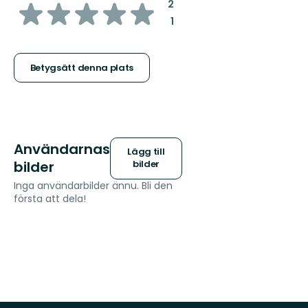
av
:
2
:
1
5
stjärnor
Betygsätt denna plats
Användarnas
Lägg till
bilder
bilder
Inga användarbilder ännu. Bli den
första att dela!