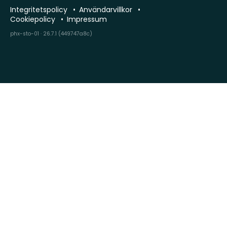
Integritetspolicy
Användarvillkor
Cookiepolicy
Impressum
phx-sto-01 · 26.7.1 (449747a8c)