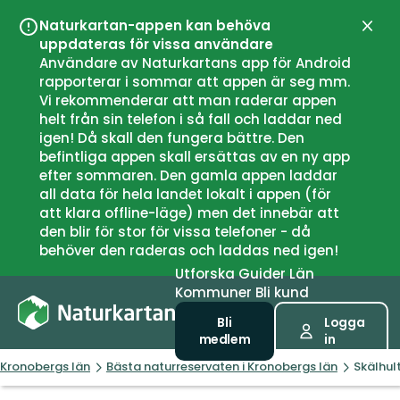
Naturkartan-appen kan behöva
Stän
uppdateras för vissa användare
Användare av Naturkartans app för Android
rapporterar i sommar att appen är seg mm.
Vi rekommenderar att man raderar appen
helt från sin telefon i så fall och laddar ned
igen! Då skall den fungera bättre. Den
befintliga appen skall ersättas av en ny app
efter sommaren. Den gamla appen laddar
all data för hela landet lokalt i appen (för
att klara offline-läge) men det innebär att
den blir för stor för vissa telefoner - då
behöver den raderas och laddas ned igen!
Utforska
Guider
Län
Kommuner
Bli kund
Bli
Logga
medlem
in
Kronobergs län
Bästa naturreservaten i Kronobergs län
Skälhul