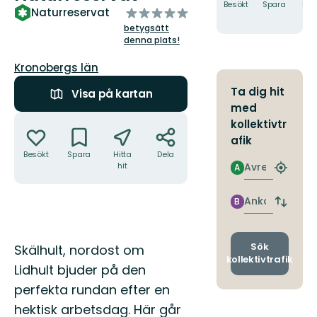
Besökt
Spara
Hitt
av
Naturreservat
hit
5
betygsätt
stjärnor
denna plats!
Län:
Kronobergs län
Ta dig hit
Visa på kartan
med
Åtgärder
kollektivtr
afik
Besökt
Spara
Hitta
Dela
Avresa
hit
A
Hitta
närmas
hållpla
Ankomst
B
Byt
avgång
och
ankomst
Beskrivning
Sök
Skälhult, nordost om
kollektivtrafik
Lidhult bjuder på den
perfekta rundan efter en
hektisk arbetsdag. Här går