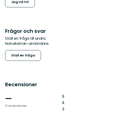
Jag vill hit
Frågor och svar
Ställ en fråga till andra
Naturkartan-användare.
Ställ en fråga
Recensioner
—
:
5
:
4
0 recensioner
:
3