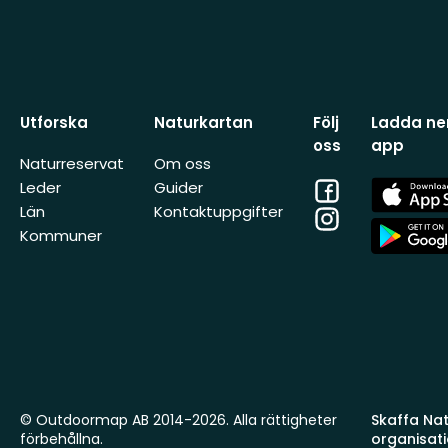
Utforska
Naturkartan
Följ
Ladda ner
oss
app
Naturreservat
Om oss
Facebook
App
Leder
Guider
Store
Län
Kontaktuppgifter
Instagram
App
Kommuner
Store
© Outdoormap AB 2014-2026. Alla rättigheter
Skaffa Natu
förbehållna.
organisat