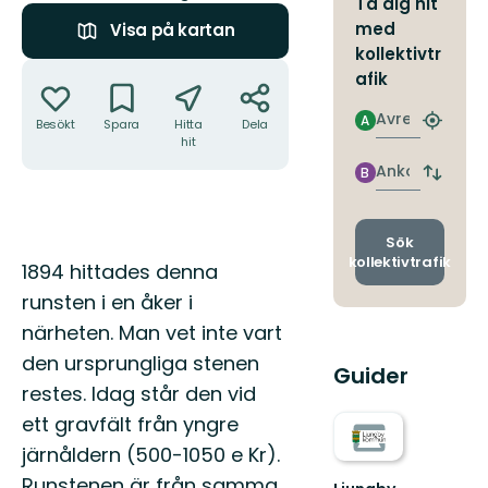
Ta dig hit
med
Visa på kartan
kollektivtr
Åtgärder
afik
Avresa
A
Besökt
Spara
Hitta
Dela
Hitta
hit
närmas
hållpla
Ankomst
B
Byt
avgång
och
ankomst
Sök
kollektivtrafik
Beskrivning
1894 hittades denna
runsten i en åker i
närheten. Man vet inte vart
den ursprungliga stenen
Guider
restes. Idag står den vid
ett gravfält från yngre
järnåldern (500-1050 e Kr).
Runstenen är från samma