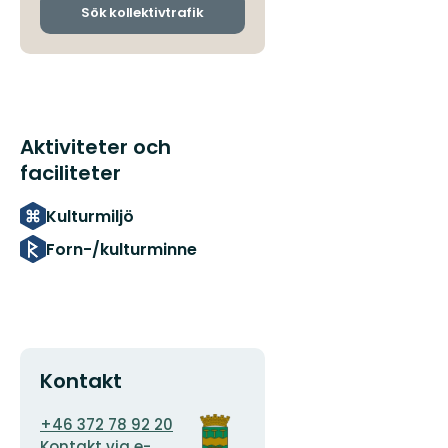
ankomsthållplatser
Sök kollektivtrafik
Aktiviteter och
faciliteter
Kulturmiljö
Forn-/kulturminne
Kontakt
E-
Organisationens
+46 372 78 92 20
postadress
logotyp
Kontakt via e-