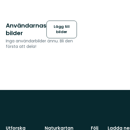
Användarnas
Lägg till
bilder
bilder
Inga användarbilder ännu. Bli den
första att dela!
Utforska
Naturkartan
Följ
Ladda ner