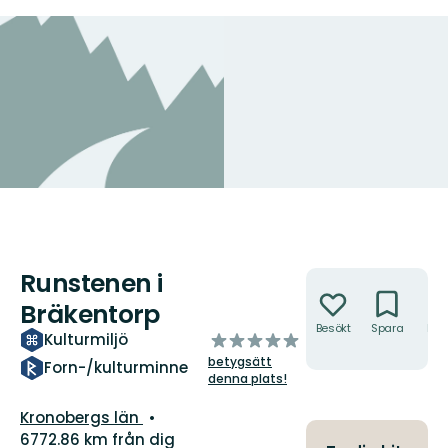
Runstenen i
Åtgärder
Bräkentorp
Besökt
Spara
Hitt
av
Kulturmiljö
hit
5
betygsätt
Forn-/kulturminne
stjärnor
denna plats!
Län:
Kronobergs län
6772.86 km från dig