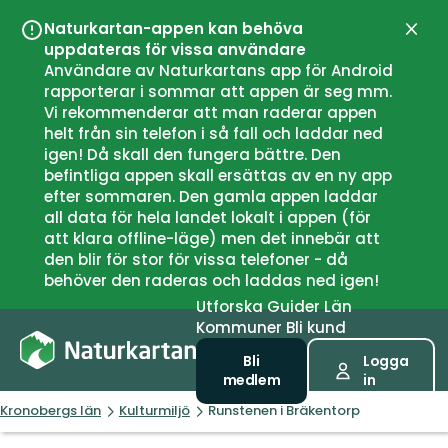
Naturkartan-appen kan behöva
Stän
uppdateras för vissa användare
Användare av Naturkartans app för Android
rapporterar i sommar att appen är seg mm.
Vi rekommenderar att man raderar appen
helt från sin telefon i så fall och laddar ned
igen! Då skall den fungera bättre. Den
befintliga appen skall ersättas av en ny app
efter sommaren. Den gamla appen laddar
all data för hela landet lokalt i appen (för
att klara offline-läge) men det innebär att
den blir för stor för vissa telefoner - då
behöver den raderas och laddas ned igen!
Utforska
Guider
Län
Kommuner
Bli kund
Bli
Logga
medlem
in
Kronobergs län
Kulturmiljö
Runstenen i Bräkentorp