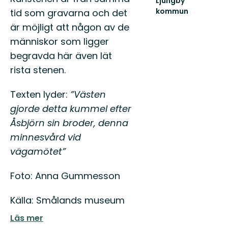
Ljungby
kommun
tid som gravarna och det
Lämna
är möjligt att någon av de
vägen,
ta
människor som ligger
spåret.
begravda här även lät
rista stenen.
Texten lyder:
”Västen
gjorde detta kummel efter
Åsbjörn sin broder, denna
minnesvård vid
vägamötet”
Foto: Anna Gummesson
Källa: Smålands museum
Läs mer