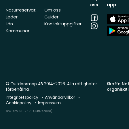
oss
app
Naturreservat
Om oss
Facebook
App
Leder
Guider
Store
Län
Kontaktuppgifter
Instagram
App
Kommuner
Store
© Outdoormap AB 2014-2026. Alla rättigheter
Skaffa Natu
förbehållna.
organisat
Integritetspolicy
Användarvillkor
Cookiepolicy
Impressum
phx-sto-01 · 26.7.1 (449747a8c)