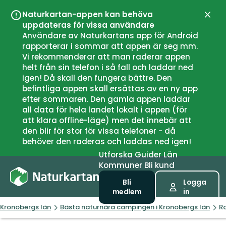
Naturkartan-appen kan behöva
Stän
uppdateras för vissa användare
Användare av Naturkartans app för Android
rapporterar i sommar att appen är seg mm.
Vi rekommenderar att man raderar appen
helt från sin telefon i så fall och laddar ned
igen! Då skall den fungera bättre. Den
befintliga appen skall ersättas av en ny app
efter sommaren. Den gamla appen laddar
all data för hela landet lokalt i appen (för
att klara offline-läge) men det innebär att
den blir för stor för vissa telefoner - då
behöver den raderas och laddas ned igen!
Utforska
Guider
Län
Kommuner
Bli kund
Bli
Logga
medlem
in
Kronobergs län
Bästa naturnära campingen i Kronobergs län
R