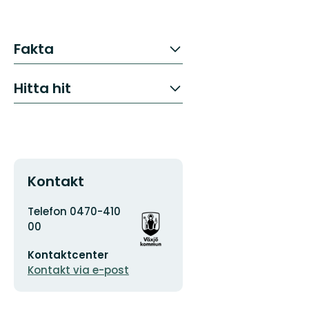
Fakta
Hitta hit
Kontakt
Adress
Organisationens
Telefon 0470-410
logotyp
00
E-
Kontaktcenter
postadress
Kontakt via e-post