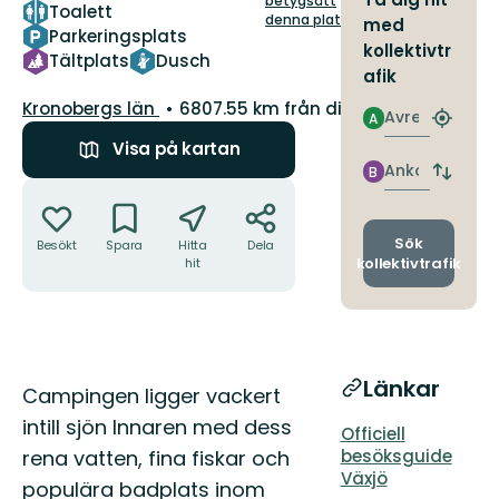
betygsätt
Toalett
denna plats!
med
Parkeringsplats
kollektivtr
Tältplats
Dusch
afik
Län:
Kronobergs län
6807.55 km från dig
Avresa
A
Hitta
närmas
Visa på kartan
hållpla
Ankomst
B
Byt
Åtgärder
avgång
och
ankomst
Sök
Besökt
Spara
Hitta
Dela
kollektivtrafik
hit
Länkar
Beskrivning
Campingen ligger vackert
intill sjön Innaren med dess
Officiell
rena vatten, fina fiskar och
besöksguide
Växjö
populära badplats inom