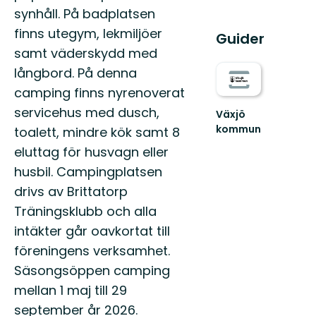
synhåll. På badplatsen
finns utegym, lekmiljöer
Guider
samt väderskydd med
långbord. På denna
camping finns nyrenoverat
servicehus med dusch,
Växjö
kommun
toalett, mindre kök samt 8
Hitta
eluttag för husvagn eller
ut
i
husbil. Campingplatsen
hela
drivs av Brittatorp
Växjö
med
Träningsklubb och alla
sköna
intäkter går oavkortat till
naturupplevelse...
föreningens verksamhet.
Säsongsöppen camping
mellan 1 maj till 29
september år 2026.