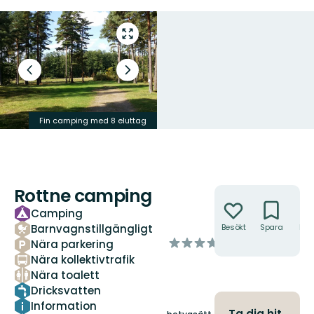
Gå
till
helskärmsläge
Föregående
Nästa
bild
bildspel
Fin camping med 8 eluttag
Finfin badplats intill
Rottne camping
Åtgärder
Camping
Barnvagnstillgängligt
Besökt
Spara
Hitt
hit
av
Nära parkering
5
Nära kollektivtrafik
stjärnor
Nära toalett
Dricksvatten
Information
Ta dig hit