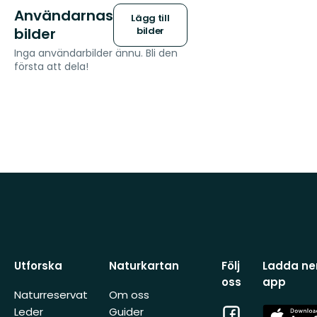
Användarnas
Lägg till
bilder
bilder
Inga användarbilder ännu. Bli den
första att dela!
Utforska
Naturkartan
Följ
Ladda ner
oss
app
Naturreservat
Om oss
Facebook
App
Leder
Guider