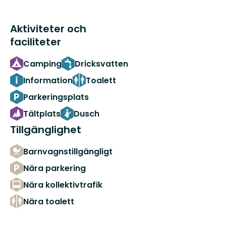
Aktiviteter och
faciliteter
Camping
Dricksvatten
Information
Toalett
Parkeringsplats
Tältplats
Dusch
Tillgänglighet
Barnvagnstillgängligt
Nära parkering
Nära kollektivtrafik
Nära toalett