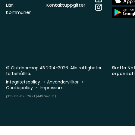
Store
Län
Kontaktuppgifter
Instagram
App
Kommuner
Store
© Outdoormap AB 2014-2026. Alla rättigheter
Skaffa Natu
förbehållna.
organisat
Integritetspolicy
Användarvillkor
Cookiepolicy
Impressum
phx-sto-02 · 26.7.1 (449747a8c)