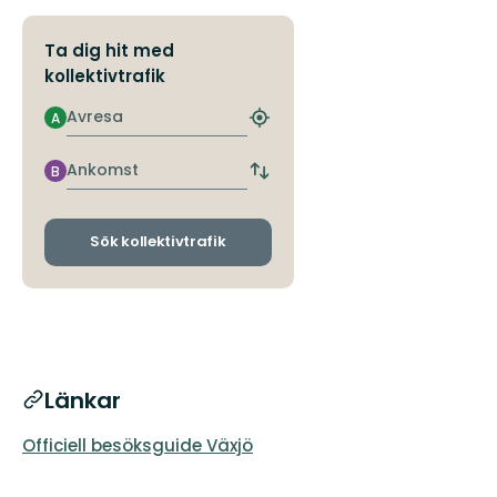
Ta dig hit med
kollektivtrafik
Avresa
A
Hitta
närmaste
hållplats
Ankomst
B
Byt
avgångs-
och
ankomsthållplatser
Sök kollektivtrafik
Länkar
Officiell besöksguide Växjö