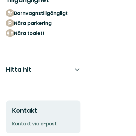
Tillgänglighet
Barnvagnstillgängligt
Nära parkering
Nära toalett
Hitta hit
Kontakt
E-
Kontakt via e-post
postadress