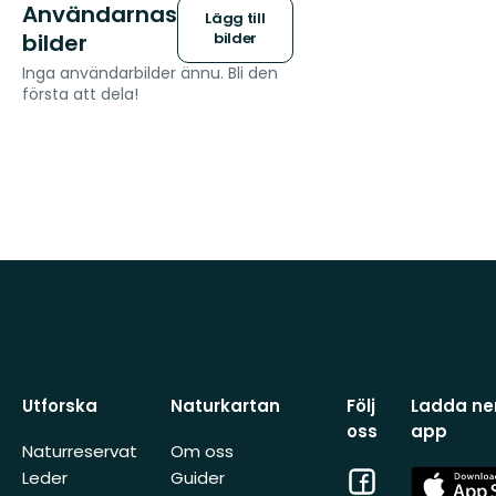
Användarnas
Lägg till
bilder
bilder
Inga användarbilder ännu. Bli den
första att dela!
Utforska
Naturkartan
Följ
Ladda ner
oss
app
Naturreservat
Om oss
Facebook
App
Leder
Guider