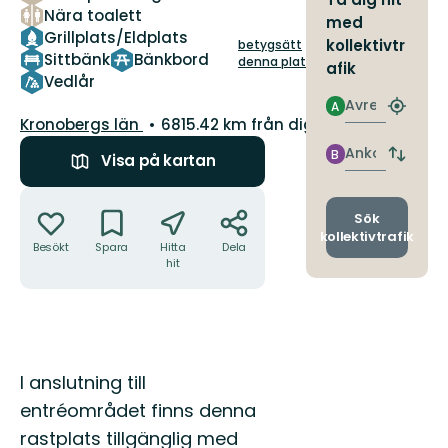
stjärnor
Nära toalett
med
Grillplats/Eldplats
kollektivtr
betygsätt
Sittbänk
Bänkbord
denna plats!
afik
Vedlår
Avresa
A
Hitta
Län:
Kronobergs län
6815.42 km från dig
närmas
hållpla
Ankomst
B
Visa på kartan
Byt
avgång
Åtgärder
och
ankomst
Sök
kollektivtrafik
Besökt
Spara
Hitta
Dela
hit
Beskrivning
I anslutning till
entréområdet finns denna
rastplats tillgänglig med