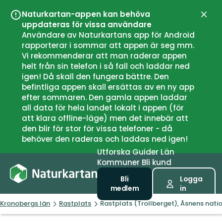
Naturkartan-appen kan behöva
Stän
uppdateras för vissa användare
Användare av Naturkartans app för Android
rapporterar i sommar att appen är seg mm.
Vi rekommenderar att man raderar appen
helt från sin telefon i så fall och laddar ned
igen! Då skall den fungera bättre. Den
befintliga appen skall ersättas av en ny app
efter sommaren. Den gamla appen laddar
all data för hela landet lokalt i appen (för
att klara offline-läge) men det innebär att
den blir för stor för vissa telefoner - då
behöver den raderas och laddas ned igen!
Utforska
Guider
Län
Kommuner
Bli kund
Bli
Logga
medlem
in
Kronobergs län
Rastplats
Rastplats (Trollberget), Åsnens nati