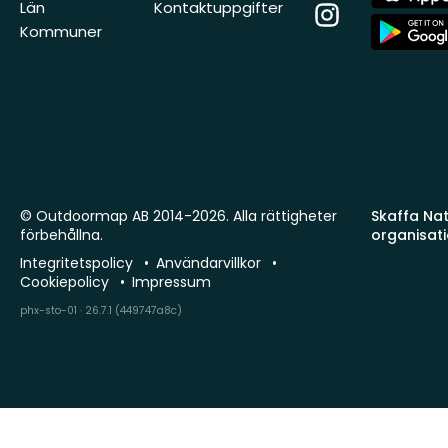
Store
Län
Kontaktuppgifter
Instagram
App
Kommuner
Store
© Outdoormap AB 2014-2026. Alla rättigheter
Skaffa Natu
förbehållna.
organisat
Integritetspolicy
Användarvillkor
Cookiepolicy
Impressum
phx-sto-01 · 26.7.1 (449747a8c)