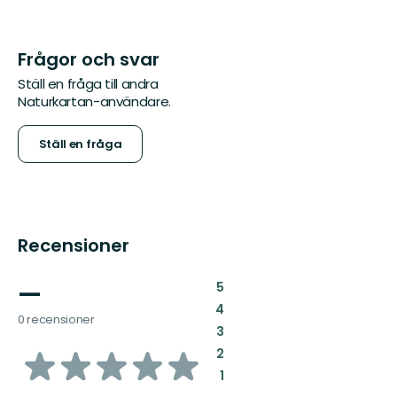
Frågor och svar
Ställ en fråga till andra
Naturkartan-användare.
Ställ en fråga
Recensioner
—
:
5
:
4
0 recensioner
:
3
av
:
2
:
1