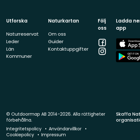
Utforska
Naturkartan
Följ
Ladda ner
oss
app
Naturreservat
Om oss
Facebook
App
Leder
Guider
Store
Län
Kontaktuppgifter
Instagram
App
Kommuner
Store
© Outdoormap AB 2014-2026. Alla rättigheter
Skaffa Natu
förbehållna.
organisat
Integritetspolicy
Användarvillkor
Cookiepolicy
Impressum