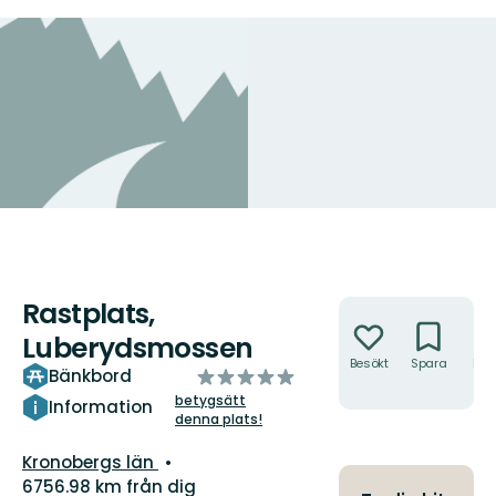
Rastplats,
Åtgärder
Luberydsmossen
Besökt
Spara
Hitt
av
Bänkbord
hit
5
betygsätt
Information
denna plats!
stjärnor
Län:
Kronobergs län
6756.98 km från dig