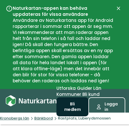
Naturkartan-appen kan behöva
Stän
uppdateras för vissa användare
Användare av Naturkartans app för Android
rapporterar i sommar att appen är seg mm.
Vi rekommenderar att man raderar appen
helt från sin telefon i så fall och laddar ned
igen! Då skall den fungera bättre. Den
befintliga appen skall ersättas av en ny app
efter sommaren. Den gamla appen laddar
all data för hela landet lokalt i appen (för
att klara offline-läge) men det innebär att
den blir för stor för vissa telefoner - då
behöver den raderas och laddas ned igen!
Utforska
Guider
Län
Kommuner
Bli kund
Bli
Logga
medlem
in
Kronobergs län
Bänkbord
Rastplats, Luberydsmossen