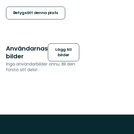
5
stjärnor
Betygsätt denna plats
Användarnas
Lägg till
bilder
bilder
Inga användarbilder ännu. Bli den
första att dela!