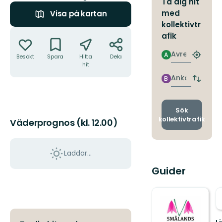
Ta dig hit
med
Visa på kartan
kollektivtr
Åtgärder
afik
Avresa
A
Besökt
Spara
Hitta
Dela
Hitta
hit
närmas
hållpla
Ankomst
B
Byt
avgång
och
ankomst
Sök
kollektivtrafik
Väderprognos (kl. 12.00)
Laddar...
Guider