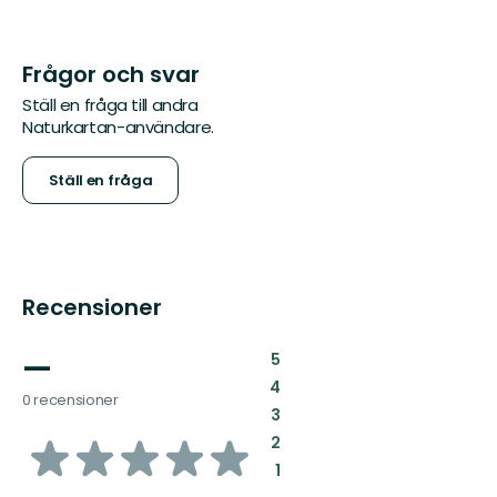
Frågor och svar
Ställ en fråga till andra
Naturkartan-användare.
Ställ en fråga
Recensioner
—
:
5
:
4
0 recensioner
:
3
av
:
2
:
1