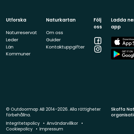
Utforska
Naturkartan
Följ
Ladda ner
oss
app
Naturreservat
Om oss
Facebook
App
Leder
Guider
Store
Län
Kontaktuppgifter
Instagram
App
Kommuner
Store
© Outdoormap AB 2014-2026. Alla rättigheter
Skaffa Natu
förbehållna.
organisat
Integritetspolicy
Användarvillkor
Cookiepolicy
Impressum