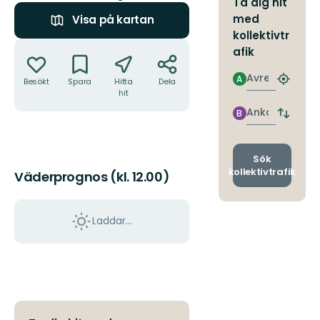
Ta dig hit
med
Visa på kartan
kollektivtr
Åtgärder
afik
Avresa
A
Besökt
Spara
Hitta
Dela
Hitta
hit
närmas
hållpla
Ankomst
B
Byt
avgång
och
ankomst
Sök
kollektivtrafik
Väderprognos (kl. 12.00)
Laddar...