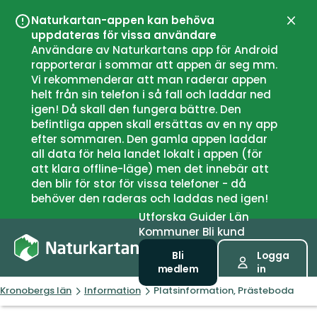
Naturkartan-appen kan behöva
Stän
uppdateras för vissa användare
Användare av Naturkartans app för Android
rapporterar i sommar att appen är seg mm.
Vi rekommenderar att man raderar appen
helt från sin telefon i så fall och laddar ned
igen! Då skall den fungera bättre. Den
befintliga appen skall ersättas av en ny app
efter sommaren. Den gamla appen laddar
all data för hela landet lokalt i appen (för
att klara offline-läge) men det innebär att
den blir för stor för vissa telefoner - då
behöver den raderas och laddas ned igen!
Utforska
Guider
Län
Kommuner
Bli kund
Bli
Logga
medlem
in
Kronobergs län
Information
Platsinformation, Prästeboda