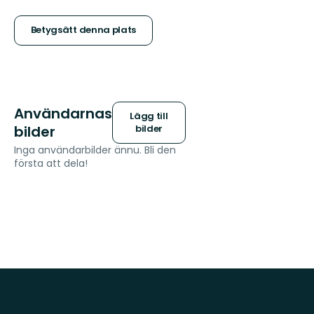
5
stjärnor
Betygsätt denna plats
Användarnas
Lägg till
bilder
bilder
Inga användarbilder ännu. Bli den
första att dela!