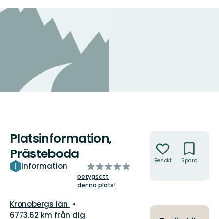
Platsinformation,
Åtgärder
Prästeboda
Besökt
Spara
Hitt
av
Information
hit
5
betygsätt
denna plats!
stjärnor
Län:
Kronobergs län
6773.62 km från dig