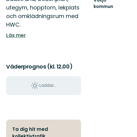
kommun
utegym, hopptorn, lekplats
Hitta
och omklädningsrum med
ut
i
HWC.
hela
Läs mer
Växjö
med
sköna
naturupplevelse...
Väderprognos (kl. 12.00)
Laddar...
Ta dig hit med
kollektivtrafik