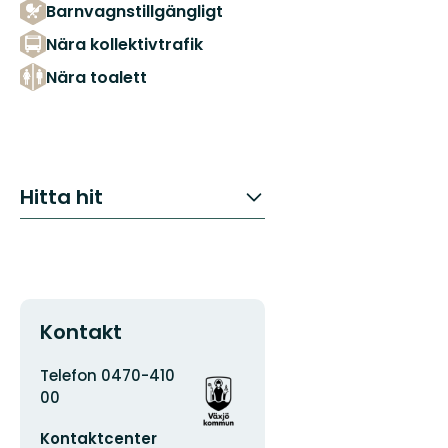
Barnvagnstillgängligt
Nära kollektivtrafik
Nära toalett
Hitta hit
Kontakt
Adress
Organisationens
Telefon 0470-410
logotyp
00
E-
Kontaktcenter
postadress