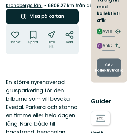
Län:
Kronobergs län
6809.27 km från dig
med
kollektivtr
Visa på kartan
afik
Åtgärder
Avresa
A
Hitta
närmas
Besökt
Spara
Hitta
Dela
hållpla
Ankomst
B
hit
Byt
avgång
och
ankomst
Sök
kollektivtrafik
Beskrivning
En större nyrenoverad
grusparkering för den
bilburne som vill besöka
Guider
Evedal. Parkera och stanna
en timme eller hela dagen
lång. Nära både till
badstrand, beachplan,
Växjö