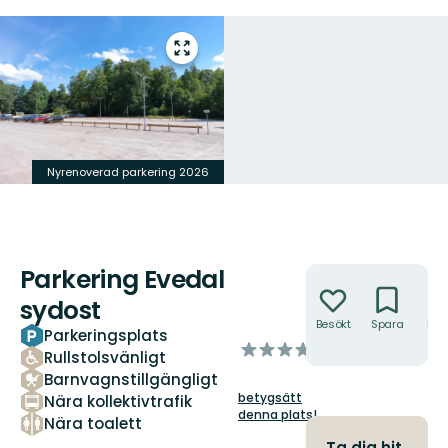
Gå
till
helskärmsläge
Nyrenoverad parkering 2026
Parkering Evedal
Åtgärder
sydost
Besökt
Spara
Hitt
Parkeringsplats
hit
av
Rullstolsvänligt
5
Barnvagnstillgängligt
stjärnor
betygsätt
Nära kollektivtrafik
denna plats!
Nära toalett
Ta dig hit