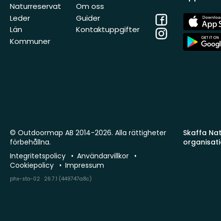
Naturreservat
Om oss
Facebook
App
Leder
Guider
Store
Län
Kontaktuppgifter
Instagram
App
Kommuner
Store
© Outdoormap AB 2014-2026. Alla rättigheter
Skaffa Natu
förbehållna.
organisat
Integritetspolicy
Användarvillkor
Cookiepolicy
Impressum
phx-sto-02 · 26.7.1 (449747a8c)