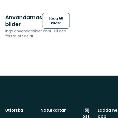
Användarnas
Lägg till
bilder
bilder
Inga användarbilder ännu. Bli den
första att dela!
Utforska
Naturkartan
Följ
Ladda ner
oss
app