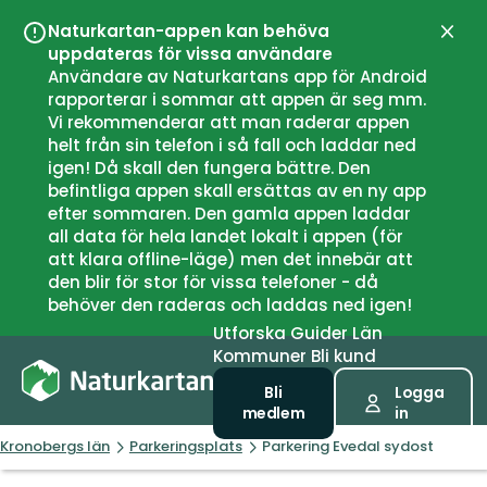
Naturkartan-appen kan behöva
Stän
uppdateras för vissa användare
Användare av Naturkartans app för Android
rapporterar i sommar att appen är seg mm.
Vi rekommenderar att man raderar appen
helt från sin telefon i så fall och laddar ned
igen! Då skall den fungera bättre. Den
befintliga appen skall ersättas av en ny app
efter sommaren. Den gamla appen laddar
all data för hela landet lokalt i appen (för
att klara offline-läge) men det innebär att
den blir för stor för vissa telefoner - då
behöver den raderas och laddas ned igen!
Utforska
Guider
Län
Kommuner
Bli kund
Bli
Logga
medlem
in
Kronobergs län
Parkeringsplats
Parkering Evedal sydost