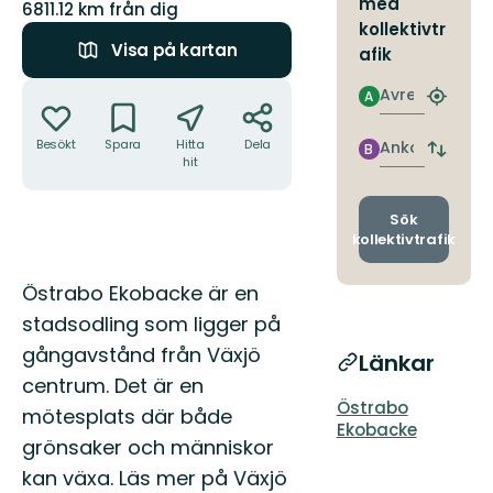
med
6811.12 km från dig
kollektivtr
Visa på kartan
afik
Åtgärder
Avresa
A
Hitta
närmas
hållpla
Besökt
Spara
Hitta
Dela
Ankomst
B
Byt
hit
avgång
och
ankomst
Sök
kollektivtrafik
Beskrivning
Östrabo Ekobacke är en
stadsodling som ligger på
gångavstånd från Växjö
Länkar
centrum. Det är en
Östrabo
mötesplats där både
Ekobacke
grönsaker och människor
kan växa. Läs mer på Växjö