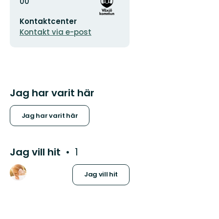
logotyp
00
E-
Kontaktcenter
postadress
Kontakt via e-post
Jag har varit här
Jag har varit här
Jag vill hit
1
Jag vill hit