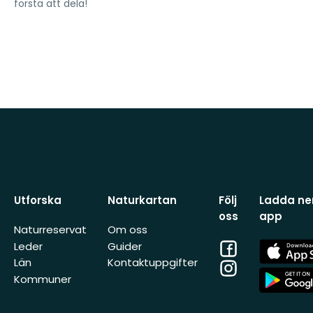
första att dela!
Utforska
Naturkartan
Följ
Ladda ner
oss
app
Naturreservat
Om oss
Facebook
App
Leder
Guider
Store
Län
Kontaktuppgifter
Instagram
App
Kommuner
Store