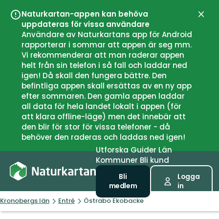
Naturkartan-appen kan behöva
Stän
uppdateras för vissa användare
Användare av Naturkartans app för Android
rapporterar i sommar att appen är seg mm.
Vi rekommenderar att man raderar appen
helt från sin telefon i så fall och laddar ned
igen! Då skall den fungera bättre. Den
befintliga appen skall ersättas av en ny app
efter sommaren. Den gamla appen laddar
all data för hela landet lokalt i appen (för
att klara offline-läge) men det innebär att
den blir för stor för vissa telefoner - då
behöver den raderas och laddas ned igen!
Utforska
Guider
Län
Kommuner
Bli kund
Bli
Logga
medlem
in
Kronobergs län
Entré
Östrabo Ekobacke