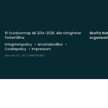
© Outdoormap AB 2014-2026. Alla rättigheter
Skaffa Natu
förbehållna.
organisat
Integritetspolicy
Användarvillkor
Cookiepolicy
Impressum
phx-sto-02 · 26.7.1 (449747a8c)