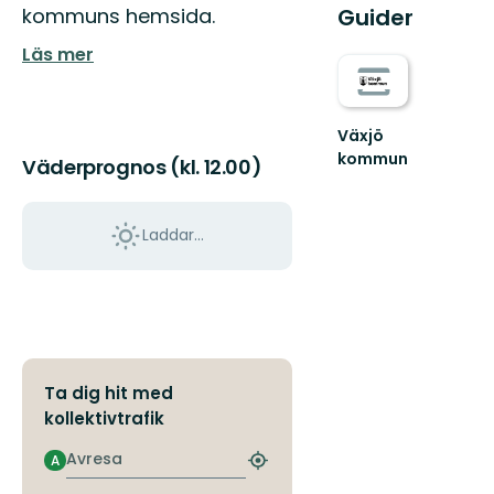
kommuns hemsida.
Guider
Läs mer
Växjö
kommun
Väderprognos (kl. 12.00)
Hitta
ut
i
Laddar...
hela
Växjö
med
sköna
naturupplevelse...
Ta dig hit med
kollektivtrafik
Avresa
A
Hitta
närmaste