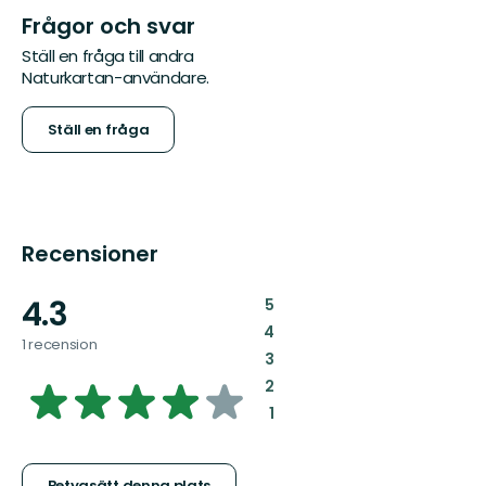
Frågor och svar
Ställ en fråga till andra
Naturkartan-användare.
Ställ en fråga
Recensioner
4.3
:
5
:
4
1 recension
:
3
4.2624777183600715
:
2
:
1
av
Betygsätt denna plats