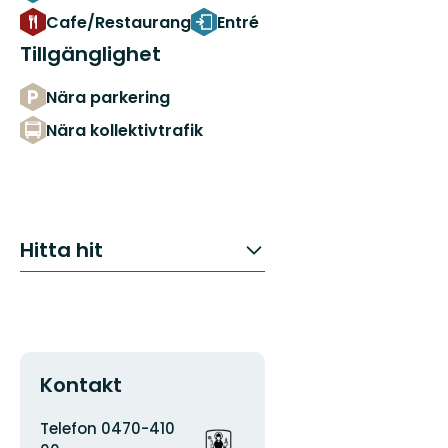
Cafe/Restaurang
Entré
Tillgänglighet
Nära parkering
Nära kollektivtrafik
Hitta hit
Kontakt
Adress
Organisationens
Telefon 0470-410