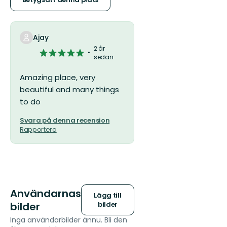
5
stjärnor
Ajay
2 år
5
sedan
av
5
Amazing place, very
stjärnor
beautiful and many things
to do
Svara på denna recension
Rapportera
Användarnas
Lägg till
bilder
bilder
Inga användarbilder ännu. Bli den