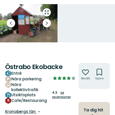
Gå
till
helskärmsläge
Föregående
Nästa
bild
bildspel
Östrabo Ekobacke
Åtgärder
Entré
4.2624777183600715
Nära parkering
Besökt
Spara
Hitt
av
hit
Nära
5
kollektivtrafik
4.3
se
stjärnor
Utsiktsplats
recensioner
Cafe/Restaurang
Ta dig hit
Län:
Kronobergs län