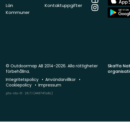
Store
Län
Kontaktuppgifter
Instagram
App
Kommuner
Store
© Outdoormap AB 2014-2026. Alla rättigheter
Skaffa Natu
förbehållna.
organisat
Integritetspolicy
Användarvillkor
Cookiepolicy
Impressum
phx-sto-01 · 26.7.1 (449747a8c)