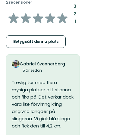
2 recensioner
:
3
av
:
2
:
1
5
stjärnor
Betygsätt denna plats
Gabriel Svennerberg
5 år sedan
Trevlig tur med flera
mysiga platser att stanna
och fika på. Det verkar dock
vara lite förvirring kring
angivna längder på
slingorna. Vi gick blå slinga
och fick den till 4,2 km.