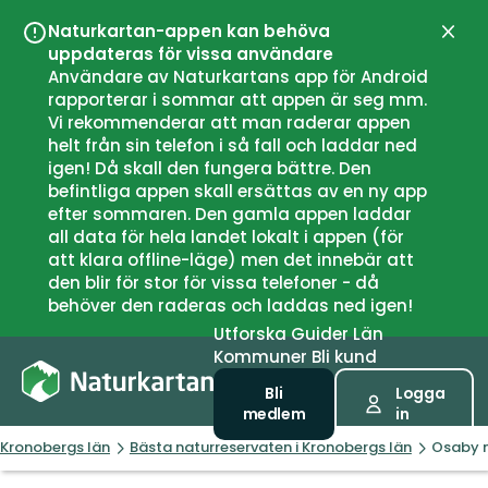
Naturkartan-appen kan behöva
Stän
uppdateras för vissa användare
Användare av Naturkartans app för Android
rapporterar i sommar att appen är seg mm.
Vi rekommenderar att man raderar appen
helt från sin telefon i så fall och laddar ned
igen! Då skall den fungera bättre. Den
befintliga appen skall ersättas av en ny app
efter sommaren. Den gamla appen laddar
all data för hela landet lokalt i appen (för
att klara offline-läge) men det innebär att
den blir för stor för vissa telefoner - då
behöver den raderas och laddas ned igen!
Utforska
Guider
Län
Kommuner
Bli kund
Bli
Logga
medlem
in
Kronobergs län
Bästa naturreservaten i Kronobergs län
Osaby n