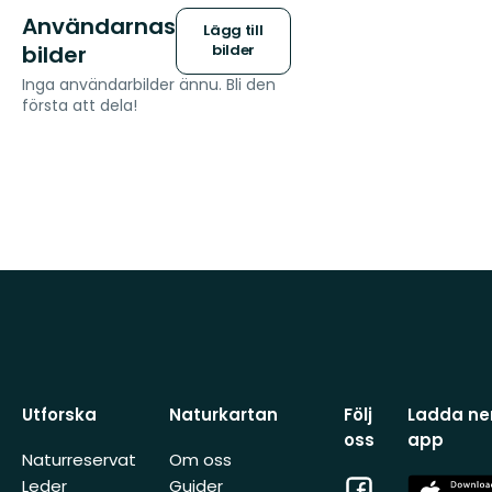
Användarnas
Lägg till
bilder
bilder
Inga användarbilder ännu. Bli den
första att dela!
Utforska
Naturkartan
Följ
Ladda ner
oss
app
Naturreservat
Om oss
Facebook
App
Leder
Guider