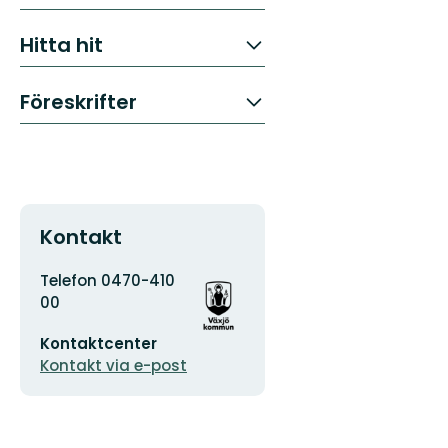
Hitta hit
Föreskrifter
Kontakt
Adress
Organisationens
Telefon 0470-410
logotyp
00
E-
Kontaktcenter
postadress
Kontakt via e-post