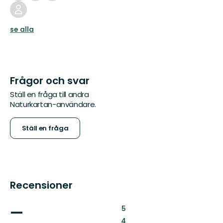
se alla
Frågor och svar
Ställ en fråga till andra
Naturkartan-användare.
Ställ en fråga
Recensioner
—
:
5
:
4