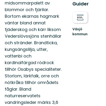
midsommarpalett av
Guider
blommor och fjärilar.
Bortom ekarnas hagmark
väntar bland annat
tjäderskog och kärr liksom
Växjö
kommun
Vederslövssjöns stenhällar
Hitta
och stränder. Brandticka,
ut
i
kungsängslilja, utter,
hela
vattenbi och
Växjö
med
kardinalfärgad rödrock
sköna
tillhör Osabys specialiteter.
naturupplevelse...
Storlom, lärkfalk, orre och
nötkråka tillhör områdets
fåglar. Bland
naturreservatets
vandringsleder märks 3,6