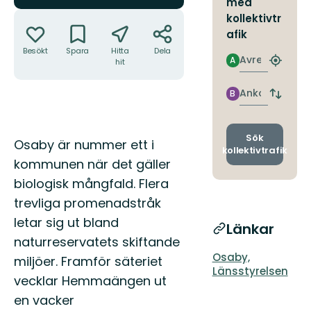
med
Åtgärder
kollektivtr
afik
Besökt
Spara
Hitta
Dela
Avresa
A
hit
Hitta
närmas
hållpla
Ankomst
B
Byt
avgång
och
ankomst
Sök
Beskrivning
Osaby är nummer ett i
kollektivtrafik
kommunen när det gäller
biologisk mångfald. Flera
trevliga promenadstråk
letar sig ut bland
Länkar
naturreservatets skiftande
Osaby,
miljöer. Framför säteriet
Länsstyrelsen
vecklar Hemmaängen ut
en vacker