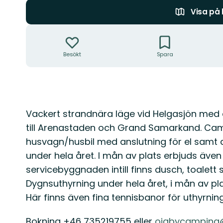
Visa på
Åtgärder
Besökt
Spara
Beskrivning
Vackert strandnära läge vid Helgasjön med c
till Arenastaden och Grand Samarkand. Camp
husvagn/husbil med anslutning för el samt a
under hela året. I mån av plats erbjuds även
servicebyggnaden intill finns dusch, toalett
Dygnsuthyrning under hela året, i mån av pl
Här finns även fina tennisbanor för uthyrning
Bokning +46 735219755 eller
ojabycamping