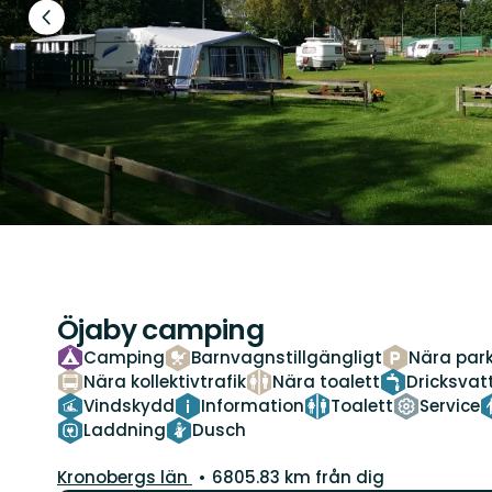
Föregående
bild
Öjaby camping
Camping
Barnvagnstillgängligt
Nära park
Nära kollektivtrafik
Nära toalett
Dricksvat
Vindskydd
Information
Toalett
Service
Laddning
Dusch
Län:
Kronobergs län
6805.83 km från dig