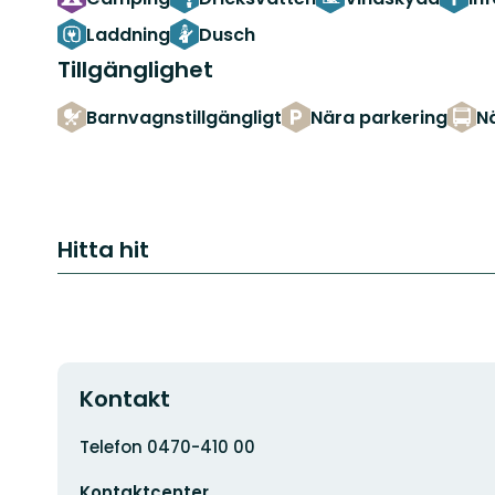
Laddning
Dusch
Tillgänglighet
Barnvagnstillgängligt
Nära parkering
Nä
Hitta hit
Kontakt
Adress
Telefon 0470-410 00
E-
Kontaktcenter
postadress