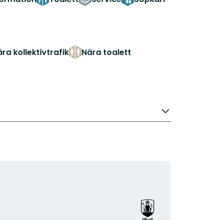
ra kollektivtrafik
Nära toalett
Organisationens
logotyp