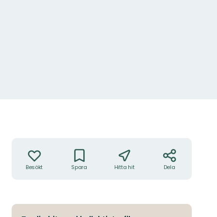
Åtgärder
Besökt
Spara
Hitta hit
Dela