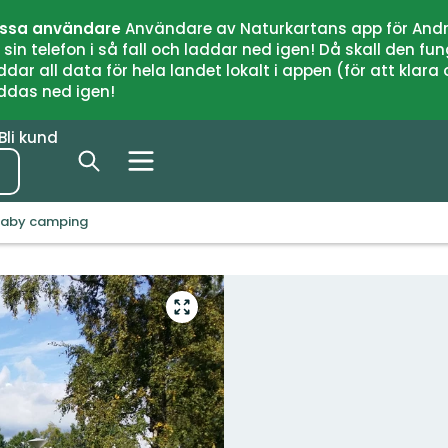
issa användare
Användare av Naturkartans app för Andr
n telefon i så fall och laddar ned igen! Då skall den fun
 all data för hela landet lokalt i appen (för att klara of
addas ned igen!
Bli kund
jaby camping
Gå
till
helskärmsläge