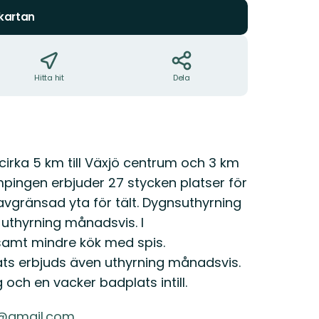
 kartan
Hitta hit
Dela
irka 5 km till Växjö centrum och 3 km
ingen erbjuder 27 stycken platser för
vgränsad yta för tält. Dygnsuthyrning
 uthyrning månadsvis. I
 samt mindre kök med spis.
ats erbjuds även uthyrning månadsvis.
 och en vacker badplats intill.
@gmail.com