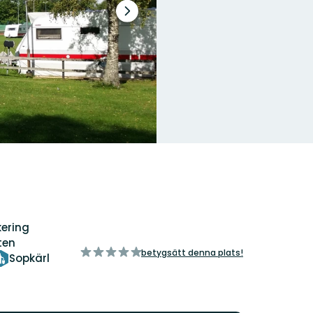
Nästa
bildspel
ering
ten
av
betygsätt denna plats!
Sopkärl
5
stjärnor