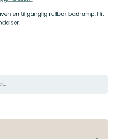
en en tillgänglig rullbar badramp. Hit
ndelser.
r...