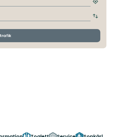
Hitta
närmaste
hållplats
Byt
avgångs-
och
ankomsthållplatser
trafik
formation
Toalett
Service
Sopkärl