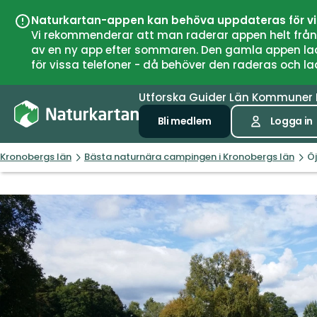
Naturkartan-appen kan behöva uppdateras för v
Vi rekommenderar att man raderar appen helt från si
av en ny app efter sommaren. Den gamla appen laddar
för vissa telefoner - då behöver den raderas och l
Utforska
Guider
Län
Kommuner
Bli medlem
Logga in
Kronobergs län
Bästa naturnära campingen i Kronobergs län
Ö