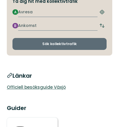
Ta dig hit med kollektivtrafik
Avresa
A
Hitta
närmaste
hållplats
Ankomst
B
Byt
avgångs-
och
ankomsthållp
Sök kollektivtrafik
Länkar
Officiell besöksguide Växjö
Guider