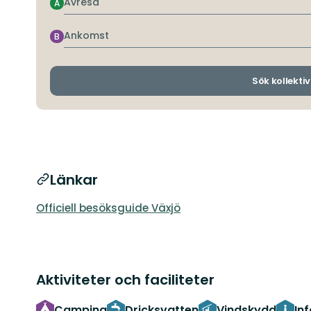
Avresa
A
Ankomst
B
Sök kollektiv
Länkar
Officiell besöksguide Växjö
Aktiviteter och faciliteter
Camping
Dricksvatten
Vindskydd
In