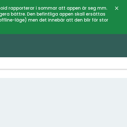
oid rapporterar i sommar att appen är seg mm.
Stän
gera bättre. Den befintliga appen skall ersättas
fline-läge) men det innebär att den blir för stor