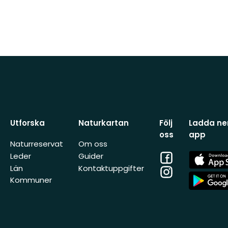
Utforska
Naturkartan
Följ
Ladda ner
oss
app
Naturreservat
Om oss
Facebook
App
Leder
Guider
Store
Län
Kontaktuppgifter
Instagram
App
Kommuner
Store