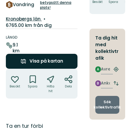
5
Besökt
Spara
Hitt
betygsätt denna
Vandring
hit
plats!
stjärnor
Län:
Kronobergs län
6765.00 km från dig
Information
om
LÄNGD
Ta dig hit
leden
med
9.1
km
kollektivtr
afik
Visa på kartan
Avresa
A
Åtgärder
Hitta
närmas
hållpla
Ankomst
B
Byt
Besökt
Spara
Hitta
Dela
avgång
hit
och
ankomst
Sök
kollektivtrafik
Beskrivning
Ta en tur förbi