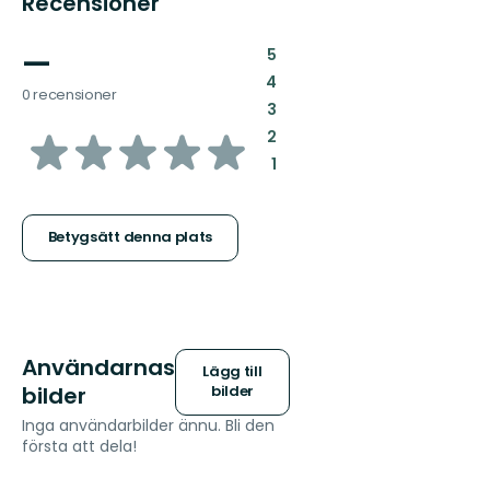
Recensioner
—
:
5
:
4
0 recensioner
:
3
av
:
2
:
1
5
stjärnor
Betygsätt denna plats
Användarnas
Lägg till
bilder
bilder
Inga användarbilder ännu. Bli den
första att dela!