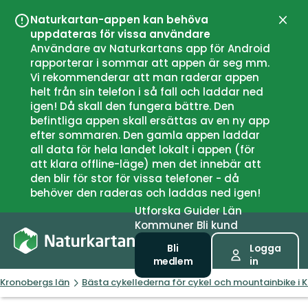
Naturkartan-appen kan behöva
Stän
uppdateras för vissa användare
Användare av Naturkartans app för Android
rapporterar i sommar att appen är seg mm.
Vi rekommenderar att man raderar appen
helt från sin telefon i så fall och laddar ned
igen! Då skall den fungera bättre. Den
befintliga appen skall ersättas av en ny app
efter sommaren. Den gamla appen laddar
all data för hela landet lokalt i appen (för
att klara offline-läge) men det innebär att
den blir för stor för vissa telefoner - då
behöver den raderas och laddas ned igen!
Utforska
Guider
Län
Kommuner
Bli kund
Bli
Logga
medlem
in
Kronobergs län
Bästa cykellederna för cykel och mountainbike i 