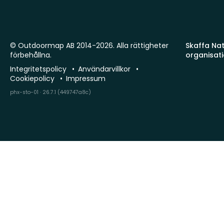
© Outdoormap AB 2014-2026. Alla rättigheter
Skaffa Natu
förbehållna.
organisat
Integritetspolicy
Användarvillkor
Cookiepolicy
Impressum
phx-sto-01 · 26.7.1 (449747a8c)