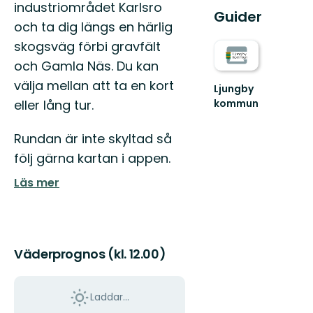
industriområdet Karlsro
Guider
och ta dig längs en härlig
skogsväg förbi gravfält
och Gamla Näs. Du kan
välja mellan att ta en kort
Ljungby
eller lång tur.
kommun
Lämna
vägen,
Rundan är inte skyltad så
ta
spåret.
följ gärna kartan i appen.
Läs mer
Väderprognos (kl. 12.00)
Laddar...