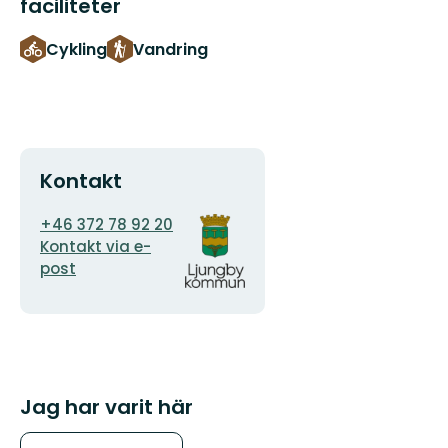
faciliteter
Cykling
Vandring
Kontakt
E-
Organisationens
+46 372 78 92 20
postadress
logotyp
Kontakt via e-
post
Jag har varit här